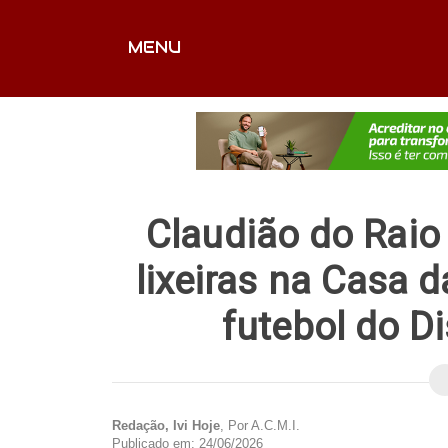
MENU
CAPA
EDITORIAIS
FOTOS
VÍDEOS
EX
Claudião do Raio 
lixeiras na Casa 
futebol do D
Redação, Ivi Hoje
, Por A.C.M.I.
Publicado em: 24/06/2026