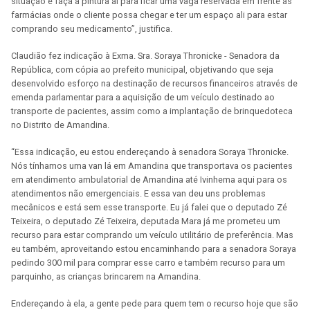
situação e faça a pintura aí para ficar uma vaga reservada em frente às
farmácias onde o cliente possa chegar e ter um espaço ali para estar
comprando seu medicamento”, justifica.
Claudião fez indicação à Exma. Sra. Soraya Thronicke - Senadora da
República, com cópia ao prefeito municipal, objetivando que seja
desenvolvido esforço na destinação de recursos financeiros através de
emenda parlamentar para a aquisição de um veículo destinado ao
transporte de pacientes, assim como a implantação de brinquedoteca
no Distrito de Amandina.
“Essa indicação, eu estou endereçando à senadora Soraya Thronicke.
Nós tínhamos uma van lá em Amandina que transportava os pacientes
em atendimento ambulatorial de Amandina até Ivinhema aqui para os
atendimentos não emergenciais. E essa van deu uns problemas
mecânicos e está sem esse transporte. Eu já falei que o deputado Zé
Teixeira, o deputado Zé Teixeira, deputada Mara já me prometeu um
recurso para estar comprando um veículo utilitário de preferência. Mas
eu também, aproveitando estou encaminhando para a senadora Soraya
pedindo 300 mil para comprar esse carro e também recurso para um
parquinho, as crianças brincarem na Amandina.
Endereçando à ela, a gente pede para quem tem o recurso hoje que são