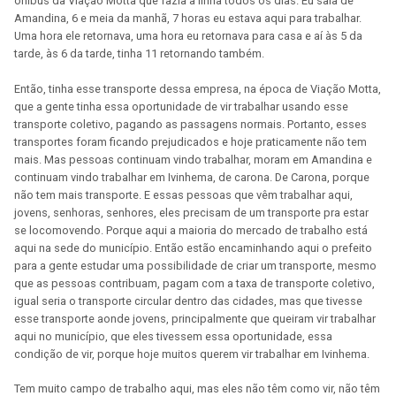
ônibus da Viação Motta que fazia a linha todos os dias. Eu saia de
Amandina, 6 e meia da manhã, 7 horas eu estava aqui para trabalhar.
Uma hora ele retornava, uma hora eu retornava para casa e aí às 5 da
tarde, às 6 da tarde, tinha 11 retornando também.
Então, tinha esse transporte dessa empresa, na época de Viação Motta,
que a gente tinha essa oportunidade de vir trabalhar usando esse
transporte coletivo, pagando as passagens normais. Portanto, esses
transportes foram ficando prejudicados e hoje praticamente não tem
mais. Mas pessoas continuam vindo trabalhar, moram em Amandina e
continuam vindo trabalhar em Ivinhema, de carona. De Carona, porque
não tem mais transporte. E essas pessoas que vêm trabalhar aqui,
jovens, senhoras, senhores, eles precisam de um transporte pra estar
se locomovendo. Porque aqui a maioria do mercado de trabalho está
aqui na sede do município. Então estão encaminhando aqui o prefeito
para a gente estudar uma possibilidade de criar um transporte, mesmo
que as pessoas contribuam, pagam com a taxa de transporte coletivo,
igual seria o transporte circular dentro das cidades, mas que tivesse
esse transporte aonde jovens, principalmente que queiram vir trabalhar
aqui no município, que eles tivessem essa oportunidade, essa
condição de vir, porque hoje muitos querem vir trabalhar em Ivinhema.
Tem muito campo de trabalho aqui, mas eles não têm como vir, não têm