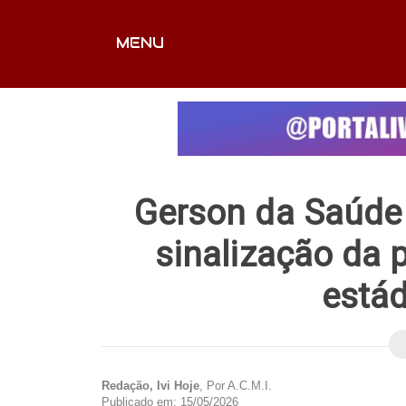
MENU
CAPA
EDITORIAIS
FOTOS
VÍDEOS
EX
Gerson da Saúde 
sinalização da 
estád
Redação, Ivi Hoje
, Por A.C.M.I.
Publicado em: 15/05/2026