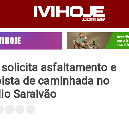
PEDIENTE
ANUNCIE NO SITE
FALE CONOSCO
solicita asfaltamento e
pista de caminhada no
io Saraivão