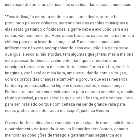
instalação de torneiras elétricas nas cozinhas das escolas municipais.
“Essa indicação estou fazendo ela aqui, presidente, porque fui
procurado pelas cozinheiras, merendeiras das escolas municipais e
elas estão gastando dificuldades, a gente sabe a evolução vem e as
coisas vão acontecendo. Hoje, quase todas as casas, tem uma torneira
elétrica para estar lavando a louça e tal. E as escolas municipais
infelizmente não está acompanhando essa evolução e a gente sabe
que igual à escola, não é todas, tem algumas que já têm, mas a maioria
está precisando desse investimento, para que as merendeiras
consigam trabalhar com mais conforto, nessa época do frio, você já
imaginou, você está ali meia hora, uma hora lidando com as louças,
com os pratos das crianças e também a gordura que essa merenda
também pode atrapalhar na higiene desses pratos, dessas louças.
Então estou pedindo encarecidamente para o nosso secretário, o mais
rápido possível, para as escolas que ainda não tem, está conseguindo
para ser instalado porque com certeza vai ser de grande valia para
essas profissionais do nosso município”, justifica Gerson.
O vereador fez indicação ao secretário municipal de obras, solicitando
o patrolamento da Avenida Joaquim Bernardes dos Santos, visando
melhorar as condições de tráfego e garantir mais segurança aos