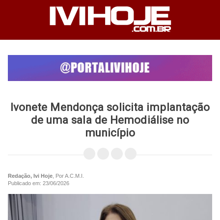
Ivonete Mendonça solicita implantação
de uma sala de Hemodiálise no
município
Redação, Ivi Hoje
, Por A.C.M.I.
Publicado em: 23/06/2026