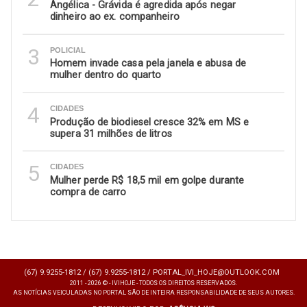
Angélica - Grávida é agredida após negar
dinheiro ao ex. companheiro
3
POLICIAL
Homem invade casa pela janela e abusa de
mulher dentro do quarto
4
CIDADES
Produção de biodiesel cresce 32% em MS e
supera 31 milhões de litros
5
CIDADES
Mulher perde R$ 18,5 mil em golpe durante
compra de carro
(67) 9.9255-1812 /
(67) 9.9255-1812 /
PORTAL_IVI_HOJE@OUTLOOK.COM
2011 - 2026 © - IVIHOJE - TODOS OS DIREITOS RESERVADOS.
AS NOTÍCIAS VEICULADAS NO PORTAL SÃO DE INTEIRA RESPONSABILIDADE DE SEUS AUTORES.