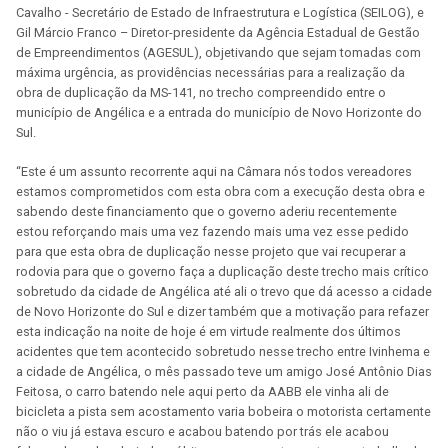
Cavalho - Secretário de Estado de Infraestrutura e Logística (SEILOG), e
Gil Márcio Franco – Diretor-presidente da Agência Estadual de Gestão
de Empreendimentos (AGESUL), objetivando que sejam tomadas com
máxima urgência, as providências necessárias para a realização da
obra de duplicação da MS-141, no trecho compreendido entre o
município de Angélica e a entrada do município de Novo Horizonte do
Sul.
“Este é um assunto recorrente aqui na Câmara nós todos vereadores
estamos comprometidos com esta obra com a execução desta obra e
sabendo deste financiamento que o governo aderiu recentemente
estou reforçando mais uma vez fazendo mais uma vez esse pedido
para que esta obra de duplicação nesse projeto que vai recuperar a
rodovia para que o governo faça a duplicação deste trecho mais crítico
sobretudo da cidade de Angélica até ali o trevo que dá acesso a cidade
de Novo Horizonte do Sul e dizer também que a motivação para refazer
esta indicação na noite de hoje é em virtude realmente dos últimos
acidentes que tem acontecido sobretudo nesse trecho entre Ivinhema e
a cidade de Angélica, o mês passado teve um amigo José Antônio Dias
Feitosa, o carro batendo nele aqui perto da AABB ele vinha ali de
bicicleta a pista sem acostamento varia bobeira o motorista certamente
não o viu já estava escuro e acabou batendo por trás ele acabou