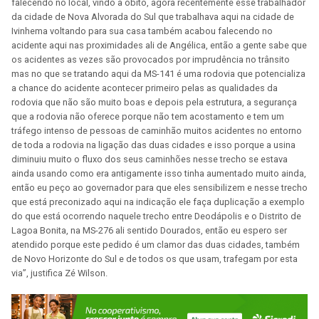
falecendo no local, vindo a óbito, agora recentemente esse trabalhador
da cidade de Nova Alvorada do Sul que trabalhava aqui na cidade de
Ivinhema voltando para sua casa também acabou falecendo no
acidente aqui nas proximidades ali de Angélica, então a gente sabe que
os acidentes as vezes são provocados por imprudência no trânsito
mas no que se tratando aqui da MS-141 é uma rodovia que potencializa
a chance do acidente acontecer primeiro pelas as qualidades da
rodovia que não são muito boas e depois pela estrutura, a segurança
que a rodovia não oferece porque não tem acostamento e tem um
tráfego intenso de pessoas de caminhão muitos acidentes no entorno
de toda a rodovia na ligação das duas cidades e isso porque a usina
diminuiu muito o fluxo dos seus caminhões nesse trecho se estava
ainda usando como era antigamente isso tinha aumentado muito ainda,
então eu peço ao governador para que eles sensibilizem e nesse trecho
que está preconizado aqui na indicação ele faça duplicação a exemplo
do que está ocorrendo naquele trecho entre Deodápolis e o Distrito de
Lagoa Bonita, na MS-276 ali sentido Dourados, então eu espero ser
atendido porque este pedido é um clamor das duas cidades, também
de Novo Horizonte do Sul e de todos os que usam, trafegam por esta
via”, justifica Zé Wilson.