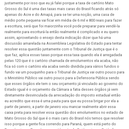
justamente por isso que eu já falei porque a taxa de cartório Mato
Grosso do Sul é uma das taxas mais caras do Brasil ficando atrás só
apenas do Acre e do Amapá, para se ter uma noção, uma casa de
médio porte pequena vai ficar em média de 6 mil e 800 reais para fazer
a escritura, será que foi maiorzinha você pode preparar para vendê-la
realmente para escriturá-la então realmente é complicado e eu quero
assim, aproveitando o ensejo desta indicação dizer que há uma
discussão amarelada na Assembleia Legislativa do Estado para tentar
resolver essa questão juntamente com o Tribunal de Justiça que é o
que faz, aplica essas taxas porque essa taxa quando ela é arregadada
pelas 120 que é o cartório chamada de emolumentos ela acaba, não
fica só com o cartório ela acaba sendo dividida para vários fundos o
fundo vai um pouquinho para o Tribunal de Justiça vai outro pouco para
o Ministério Público vai outro pouco para a Defensoria Pública sendo
que esses órgãos ele tem o seu orçamento já vinculado ao governo do
Estado igual é o orçamento da Câmara a fatia desses órgãos já vem
diretamente desvinculada da arrecadação do imposto estadual então
eu acredito que essa é uma pauta para que eu possa brigar por ela a
partir de janeiro, a partir de janeiro vou mancar realmente abrir essa
caixa preta para resolver essa questão dos emolumentos no estado de
Mato Grosso do Sul que é o mais caro do Brasil nós temos que resolver
isso porque a gente fica correndo para Paraná, quem está perto do