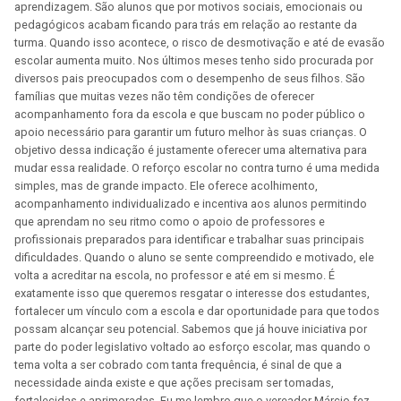
aprendizagem. São alunos que por motivos sociais, emocionais ou
pedagógicos acabam ficando para trás em relação ao restante da
turma. Quando isso acontece, o risco de desmotivação e até de evasão
escolar aumenta muito. Nos últimos meses tenho sido procurada por
diversos pais preocupados com o desempenho de seus filhos. São
famílias que muitas vezes não têm condições de oferecer
acompanhamento fora da escola e que buscam no poder público o
apoio necessário para garantir um futuro melhor às suas crianças. O
objetivo dessa indicação é justamente oferecer uma alternativa para
mudar essa realidade. O reforço escolar no contra turno é uma medida
simples, mas de grande impacto. Ele oferece acolhimento,
acompanhamento individualizado e incentiva aos alunos permitindo
que aprendam no seu ritmo como o apoio de professores e
profissionais preparados para identificar e trabalhar suas principais
dificuldades. Quando o aluno se sente compreendido e motivado, ele
volta a acreditar na escola, no professor e até em si mesmo. É
exatamente isso que queremos resgatar o interesse dos estudantes,
fortalecer um vínculo com a escola e dar oportunidade para que todos
possam alcançar seu potencial. Sabemos que já houve iniciativa por
parte do poder legislativo voltado ao esforço escolar, mas quando o
tema volta a ser cobrado com tanta frequência, é sinal de que a
necessidade ainda existe e que ações precisam ser tomadas,
fortalecidas e aprimoradas. Eu me lembro que o vereador Márcio fez