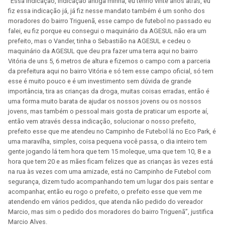
“Essa indicação, indicação antiga minha, eu tenho vinte anos atrás, eu
fiz essa indicação já, já fiz nesse mandato também é um sonho dos
moradores do bairro Triguenã, esse campo de futebol no passado eu
falei, eu fiz porque eu consegui o maquinário da AGESUL não era um
prefeito, mas o Vander, tinha o Sebastião na AGESUL e cedeu o
maquinário da AGESUL que deu pra fazer uma terra aqui no bairro
Vitória de uns 5, 6 metros de altura e fizemos o campo com a parceria
da prefeitura aqui no bairro Vitória e só tem esse campo oficial, só tem
esse é muito pouco e é um investimento sem dúvida de grande
importância, tira as crianças da droga, muitas coisas erradas, então é
uma forma muito barata de ajudar os nossos jovens ou os nossos
jovens, mas também o pessoal mais gosta de praticar um esporte aí,
então vem através dessa indicação, solucionar o nosso prefeito,
prefeito esse que me atendeu no Campinho de Futebol lá no Eco Park, é
uma maravilha, simples, coisa pequena você passa, o dia inteiro tem
gente jogando lá tem hora que tem 15 moleque, uma que tem 10, 8 e a
hora que tem 20 e as mães ficam felizes que as crianças às vezes está
na rua às vezes com uma amizade, está no Campinho de Futebol com
segurança, dizem tudo acompanhando tem um lugar dos pais sentar e
acompanhar, então eu rogo o prefeito, o prefeito esse que vem me
atendendo em vários pedidos, que atenda não pedido do vereador
Marcio, mas sim o pedido dos moradores do bairro Triguenã”, justifica
Marcio Alves.