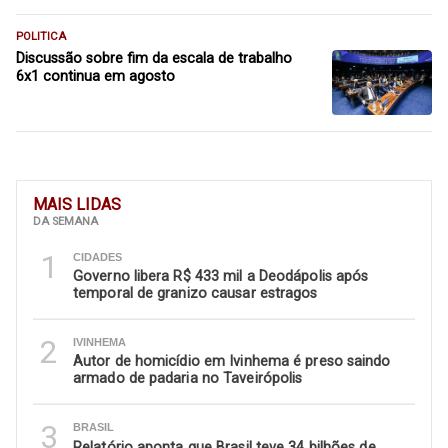
POLITICA
Discussão sobre fim da escala de trabalho
6x1 continua em agosto
MAIS LIDAS
DA SEMANA
1
CIDADES
Governo libera R$ 433 mil a Deodápolis após
temporal de granizo causar estragos
2
IVINHEMA
Autor de homicídio em Ivinhema é preso saindo
armado de padaria no Taveirópolis
3
BRASIL
Relatório aponta que Brasil teve 34 bilhões de