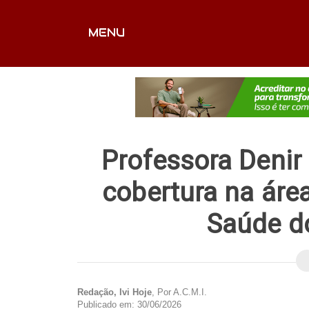
MENU
CAPA
EDITORIAIS
FOTOS
VÍDEOS
EX
Professora Denir 
cobertura na áre
Saúde do
Redação, Ivi Hoje
, Por A.C.M.I.
Publicado em: 30/06/2026