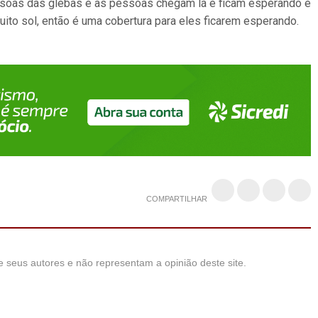
soas das glebas e as pessoas chegam lá e ficam esperando e
uito sol, então é uma cobertura para eles ficarem esperando.
COMPARTILHAR
 seus autores e não representam a opinião deste site.