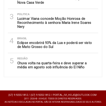
Nova Casa Verde
3
POLITICA
Lucimar Viana concede Moção Honrosa de
Reconhecimento à senhora Maria Irene Soares
Nery
4
BRASIL
Eclipse encobrirá 93% da Lua e poderá ser visto
de Mato Grosso do Sul
5
REGIÃO
Chuva volta na quarta-feira e deve superar a
média em agosto sob influência do El Niño
(67) 9.9255-1812 /
(67) 9.9255-1812 /
PORTAL_IVI_HOJE@OUTLOOK.COM
2011 - 2026 © - IVIHOJE - TODOS OS DIREITOS RESERVADOS.
AS NOTÍCIAS VEICULADAS NO PORTAL SÃO DE INTEIRA RESPONSABILIDADE DE SEUS AUTORES.