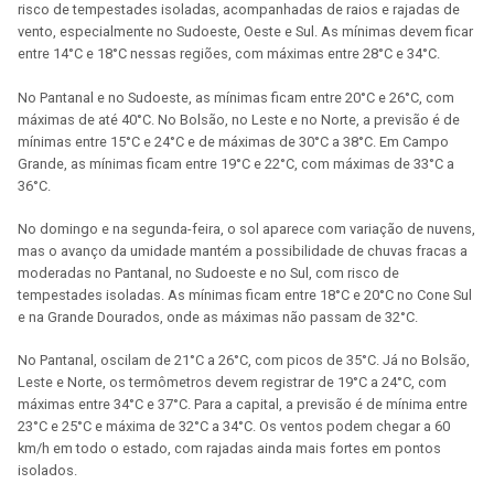
risco de tempestades isoladas, acompanhadas de raios e rajadas de
vento, especialmente no Sudoeste, Oeste e Sul. As mínimas devem ficar
entre 14°C e 18°C nessas regiões, com máximas entre 28°C e 34°C.
No Pantanal e no Sudoeste, as mínimas ficam entre 20°C e 26°C, com
máximas de até 40°C. No Bolsão, no Leste e no Norte, a previsão é de
mínimas entre 15°C e 24°C e de máximas de 30°C a 38°C. Em Campo
Grande, as mínimas ficam entre 19°C e 22°C, com máximas de 33°C a
36°C.
No domingo e na segunda-feira, o sol aparece com variação de nuvens,
mas o avanço da umidade mantém a possibilidade de chuvas fracas a
moderadas no Pantanal, no Sudoeste e no Sul, com risco de
tempestades isoladas. As mínimas ficam entre 18°C e 20°C no Cone Sul
e na Grande Dourados, onde as máximas não passam de 32°C.
No Pantanal, oscilam de 21°C a 26°C, com picos de 35°C. Já no Bolsão,
Leste e Norte, os termômetros devem registrar de 19°C a 24°C, com
máximas entre 34°C e 37°C. Para a capital, a previsão é de mínima entre
23°C e 25°C e máxima de 32°C a 34°C. Os ventos podem chegar a 60
km/h em todo o estado, com rajadas ainda mais fortes em pontos
isolados.