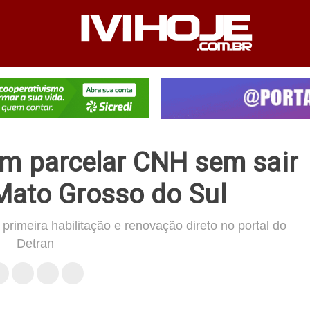
PEDIENTE
ANUNCIE NO SITE
FALE CONOSCO
em parcelar CNH sem sair
Mato Grosso do Sul
a primeira habilitação e renovação direto no portal do
Detran