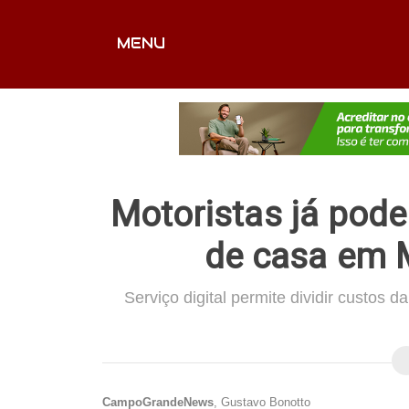
MENU
CAPA
EDITORIAIS
FOTOS
VÍDEOS
EX
Motoristas já pod
de casa em 
Serviço digital permite dividir custos d
CampoGrandeNews
, Gustavo Bonotto