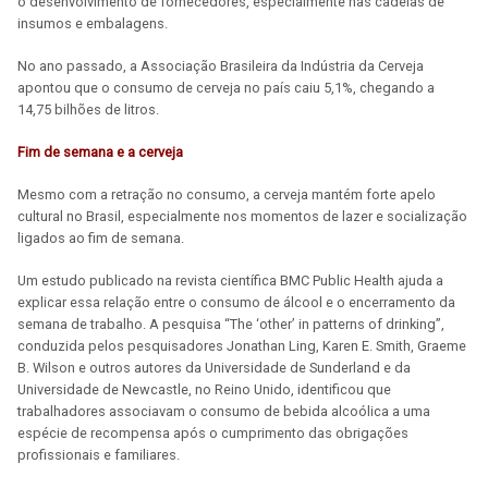
o desenvolvimento de fornecedores, especialmente nas cadeias de
insumos e embalagens.
No ano passado, a Associação Brasileira da Indústria da Cerveja
apontou que o consumo de cerveja no país caiu 5,1%, chegando a
14,75 bilhões de litros.
Fim de semana e a cerveja
Mesmo com a retração no consumo, a cerveja mantém forte apelo
cultural no Brasil, especialmente nos momentos de lazer e socialização
ligados ao fim de semana.
Um estudo publicado na revista científica BMC Public Health ajuda a
explicar essa relação entre o consumo de álcool e o encerramento da
semana de trabalho. A pesquisa “The ‘other’ in patterns of drinking”,
conduzida pelos pesquisadores Jonathan Ling, Karen E. Smith, Graeme
B. Wilson e outros autores da Universidade de Sunderland e da
Universidade de Newcastle, no Reino Unido, identificou que
trabalhadores associavam o consumo de bebida alcoólica a uma
espécie de recompensa após o cumprimento das obrigações
profissionais e familiares.