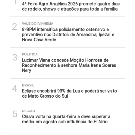
1
4ª Feira Agro Angélica 2026 promete quatro dias
de rodeio, shows e atrações para toda a família
2
VALE DO IVINHEMA
8ºBPM intensifica policiamento ostensivo e
preventivo nos Distritos de Amandina, Ipezal e
Nova Casa Verde
3
POLITICA
Lucimar Viana concede Moção Honrosa de
Reconhecimento à senhora Maria Irene Soares
Nery
4
BRASIL
Eclipse encobrirá 93% da Lua e poderá ser visto
de Mato Grosso do Sul
5
REGIÃO
Chuva volta na quarta-feira e deve superar a
média em agosto sob influência do El Niño