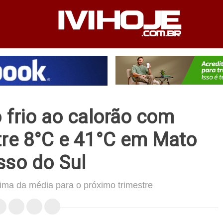
PEDIENTE
ANUNCIE NO SITE
FALE CONOSCO
 frio ao calorão com
tre 8°C e 41°C em Mato
sso do Sul
cima da média para o próximo trimestre