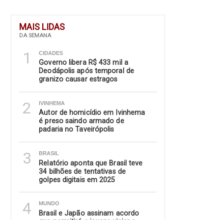
MAIS LIDAS
DA SEMANA
1
CIDADES
Governo libera R$ 433 mil a
Deodápolis após temporal de
granizo causar estragos
2
IVINHEMA
Autor de homicídio em Ivinhema
é preso saindo armado de
padaria no Taveirópolis
3
BRASIL
Relatório aponta que Brasil teve
34 bilhões de tentativas de
golpes digitais em 2025
4
MUNDO
Brasil e Japão assinam acordo