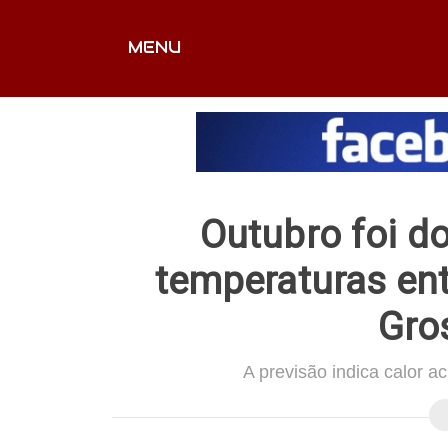
MENU
CAPA
EDITORIAIS
FOTOS
VÍDEOS
EX
Outubro foi do
temperaturas en
Gro
A previsão indica calor a