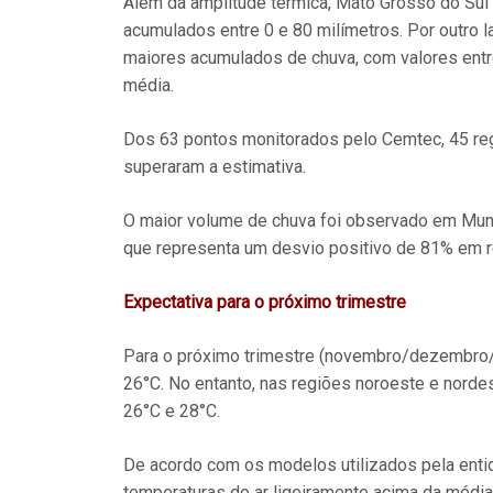
Além da amplitude térmica, Mato Grosso do Sul 
acumulados entre 0 e 80 milímetros. Por outro 
maiores acumulados de chuva, com valores entr
média.
Dos 63 pontos monitorados pelo Cemtec, 45 reg
superaram a estimativa.
O maior volume de chuva foi observado em Mund
que representa um desvio positivo de 81% em re
Expectativa para o próximo trimestre
Para o próximo trimestre (novembro/dezembro/j
26°C. No entanto, nas regiões noroeste e norde
26°C e 28°C.
De acordo com os modelos utilizados pela entida
temperaturas do ar ligeiramente acima da média 