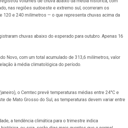
registrou volumes de chuva abaixo da média histórica, com
lado, nas regiões sudoeste e extremo sul, ocorreram os
e 120 e 240 milímetros — o que representa chuvas acima da
istraram chuvas abaixo do esperado para outubro. Apenas 16
o Novo, com um total acumulado de 313,6 milímetros, valor
lação à média climatológica do período.
aneiro), o Cemtec prevê temperaturas médias entre 24°C e
ste de Mato Grosso do Sul, as temperaturas devem variar entre
de, a tendência climática para o trimestre indica
histórica, ou seja, serão dias mais quentes que o normal.