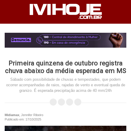
Primeira quinzena de outubro registra
chuva abaixo da média esperada em MS
Sábado com possibilidade de chuvas e tempestades, que podem
ocorrer acompanhadas de raios, rajadas de vento e eventual queda de
granizo. É esperada precipitação acima de 40 mm/24h
Midiamax
, Jennifer Ribeiro
Publicado em: 17/10/2025