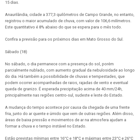
15 dias.
Anaurilândia, cidade a 377,3 quilômetros de Campo Grande, no entanto,
registrou o maior acumulado de chuva, com valor de 106,6 milímetros.
Este quantitativo é 8% abaixo do que se espera para o mês todo.
Confira a previsão para os próximos dias em Mato Grosso do Sul.
Sábado (18)
No sábado, o dia permanece com a presença do sol, porém
parcialmente nublado, com aumento gradual da nebulosidade ao longo
do dia. Há também a possibilidade de chuvas e tempestades, que
podem ocorrer acompanhadas de raios, rajadas de vento e eventual
queda de granizo. É esperada precipitação acima de 40 mm/24h,
principalmente nas regiões centro-sul, sudeste e leste do Estado.
A mudança do tempo acontece por causa da chegada de uma frente
fria, junto do ar quente e úmido que vem de outras regiões. Além disso,
áreas de baixa pressão e movimentos de ar na atmosfera ajudam a
formar a chuva e o tempo instável no Estado.
Estão previstas mínimas entre 16°C e 18°C e máximas entre 23°C e 26°C