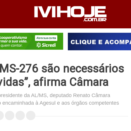
PEDIENTE
ANUNCIE NO SITE
FALE CONOSCO
 MS-276 são necessários
vidas”, afirma Câmara
-presidente da AL/MS, deputado Renato Câmara
ão encaminhada à Agesul e aos órgãos competentes