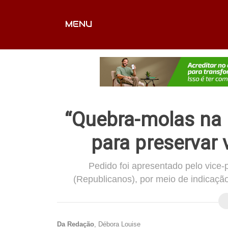
MENU
CAPA
EDITORIAIS
FOTOS
VÍDEOS
EX
“Quebra-molas na
para preservar 
Pedido foi apresentado pelo vice
(Republicanos), por meio de indicaç
Da Redação
, Débora Louise