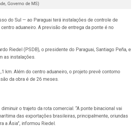
nde, Governo de MS)
sso do Sul — ao Paraguai terá instalações de controle de
 centro aduaneiro. A previsão de entrega da ponte é no
ardo Riedel (PSDB), o presidente do Paraguai, Santiago Peña, e
m as instalações.
3,1 km. Além do centro aduaneiro, o projeto prevê contorno
usão da obra é de 26 meses.
minuir o trajeto da rota comercial. “A ponte binacional vai
marítima das exportações brasileiras, principalmente, oriundas
a a Ásia”, informou Riedel.