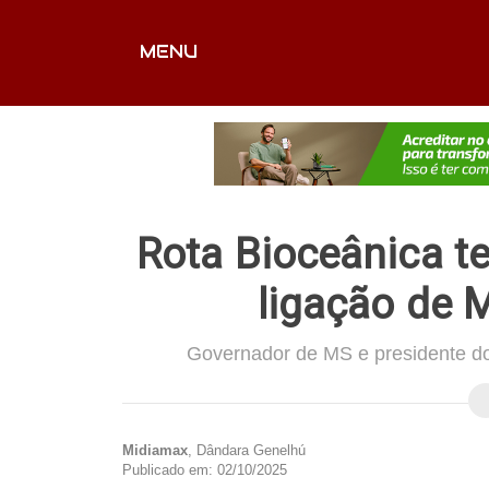
MENU
CAPA
EDITORIAIS
FOTOS
VÍDEOS
EX
Rota Bioceânica te
ligação de 
Governador de MS e presidente do 
Midiamax
, Dândara Genelhú
Publicado em: 02/10/2025