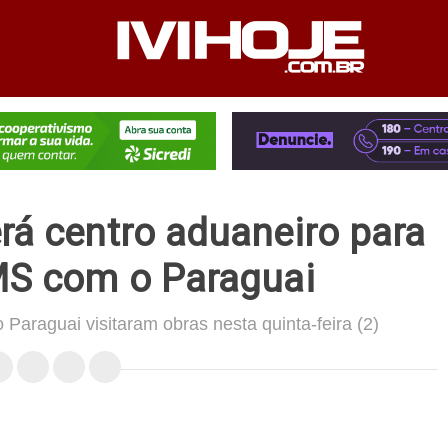
PEDIENTE
ANUNCIE NO SITE
FALE CONOSCO
rá centro aduaneiro para
MS com o Paraguai
Paraguai visitaram obras nesta quinta-feira (2)