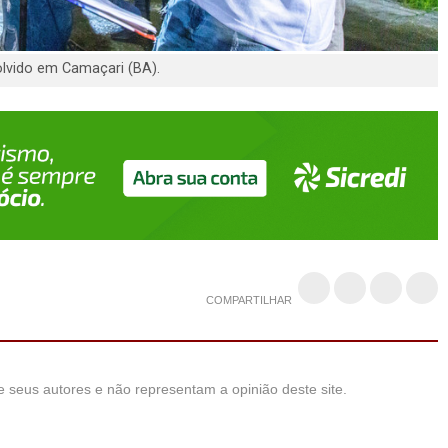
lvido em Camaçari (BA).
COMPARTILHAR
 seus autores e não representam a opinião deste site.