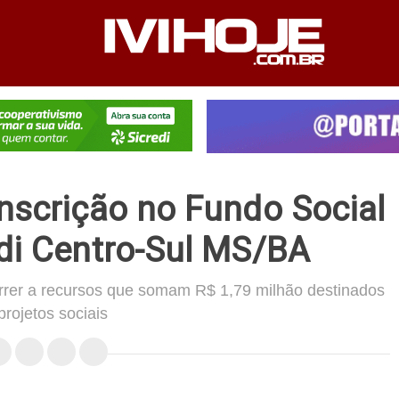
PEDIENTE
ANUNCIE NO SITE
FALE CONOSCO
inscrição no Fundo Social
di Centro-Sul MS/BA
orrer a recursos que somam R$ 1,79 milhão destinados
projetos sociais