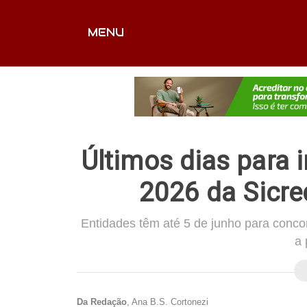
MENU
CAPA
EDITORIAIS
FOTOS
VÍDEOS
EX
Últimos dias para 
2026 da Sicre
Entidades têm até 5 de junho para conc
a 
Da Redação
, Ana B.S. Cortonezi