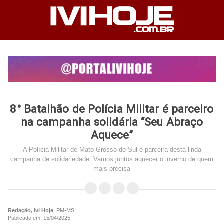
8° Batalhão de Polícia Militar é parceiro
na campanha solidária “Seu Abraço
Aquece”
A Polícia Militar de Mato Grosso do Sul é parceira desta linda
campanha de solidariedade. Vamos juntos aquecer o inverno de quem
mais precisa
Redação, Ivi Hoje
, PM-MS
Publicado em: 15/04/2025