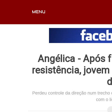
MENU
CAPA
EDITORIAIS
FOTOS
VÍDEOS
EX
Angélica - Após f
resistência, jovem
d
Perdeu controle da direção num trecho d
com o l