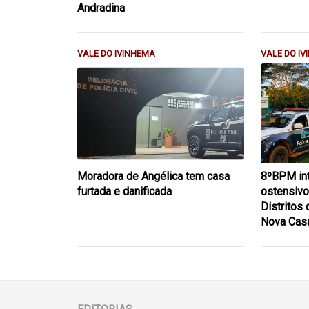
Andradina
VALE DO IVINHEMA
VALE DO I
Moradora de Angélica tem casa
8ºBPM int
furtada e danificada
ostensivo
Distritos
Nova Cas