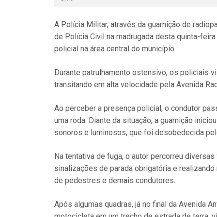
A Polícia Militar, através da guarnição de radi
de Polícia Civil na madrugada desta quinta-feira
policial na área central do município.
Durante patrulhamento ostensivo, os policiais 
transitando em alta velocidade pela Avenida Ra
Ao perceber a presença policial, o condutor pa
uma roda. Diante da situação, a guarnição inic
sonoros e luminosos, que foi desobedecida pelo
Na tentativa de fuga, o autor percorreu diversa
sinalizações de parada obrigatória e realizan
de pedestres e demais condutores.
Após algumas quadras, já no final da Avenida An
motocicleta em um trecho de estrada de terra, vin