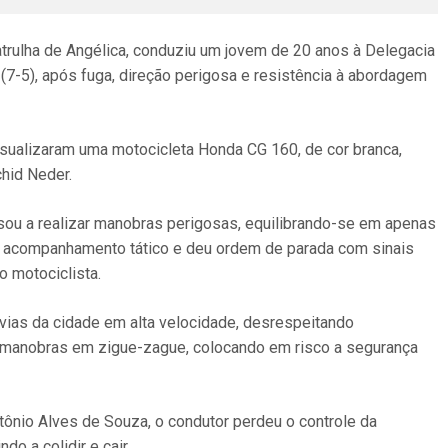
opatrulha de Angélica, conduziu um jovem de 20 anos à Delegacia
 (7-5), após fuga, direção perigosa e resistência à abordagem
visualizaram uma motocicleta Honda CG 160, de cor branca,
chid Neder.
ssou a realizar manobras perigosas, equilibrando-se em apenas
iou acompanhamento tático e deu ordem de parada com sinais
 motociclista.
s vias da cidade em alta velocidade, desrespeitando
do manobras em zigue-zague, colocando em risco a segurança
tônio Alves de Souza, o condutor perdeu o controle da
do a colidir e cair.