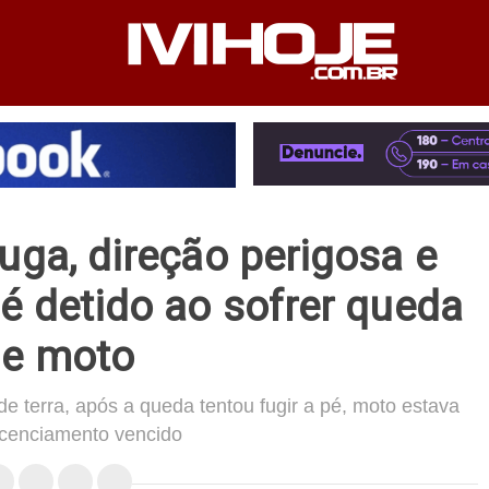
PEDIENTE
ANUNCIE NO SITE
FALE CONOSCO
uga, direção perigosa e
 é detido ao sofrer queda
e moto
e terra, após a queda tentou fugir a pé, moto estava
icenciamento vencido