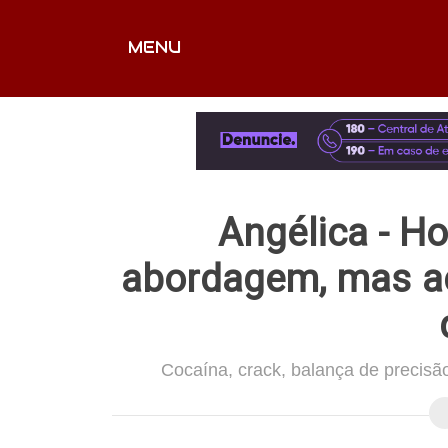
MENU
CAPA
EDITORIAIS
FOTOS
VÍDEOS
EX
Angélica - H
abordagem, mas ac
Cocaína, crack, balança de precisã