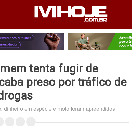
PEDIENTE
ANUNCIE NO SITE
FALE CONOSCO
omem tenta fugir de
aba preso por tráfico de
drogas
o, dinheiro em espécie e moto foram apreendidos