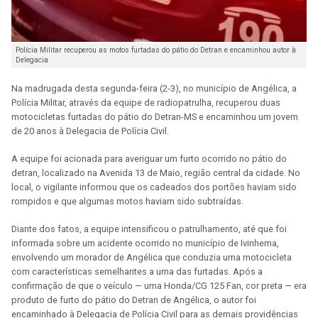
Polícia Militar recuperou as motos furtadas do pátio do Detran e encaminhou autor à
Delegacia
Na madrugada desta segunda-feira (2-3), no município de Angélica, a
Polícia Militar, através da equipe de radiopatrulha, recuperou duas
motocicletas furtadas do pátio do Detran-MS e encaminhou um jovem
de 20 anos à Delegacia de Polícia Civil.
A equipe foi acionada para averiguar um furto ocorrido no pátio do
detran, localizado na Avenida 13 de Maio, região central da cidade. No
local, o vigilante informou que os cadeados dos portões haviam sido
rompidos e que algumas motos haviam sido subtraídas.
Diante dos fatos, a equipe intensificou o patrulhamento, até que foi
informada sobre um acidente ocorrido no município de Ivinhema,
envolvendo um morador de Angélica que conduzia uma motocicleta
com características semelhantes a uma das furtadas. Após a
confirmação de que o veículo — uma Honda/CG 125 Fan, cor preta — era
produto de furto do pátio do Detran de Angélica, o autor foi
encaminhado à Delegacia de Polícia Civil para as demais providências