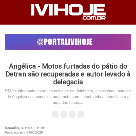
Angélica - Motos furtadas do pátio do
Detran são recuperadas e autor levado à
delegacia
PM foi informada sobre um acidente em Ivinhema, envolvendo morador
de Angélica que conduzia uma moto com característica semelhante a
uma das furtadas
Redação, Ivi Hoje
, PM-MS
Publicado em: 03/03/2026