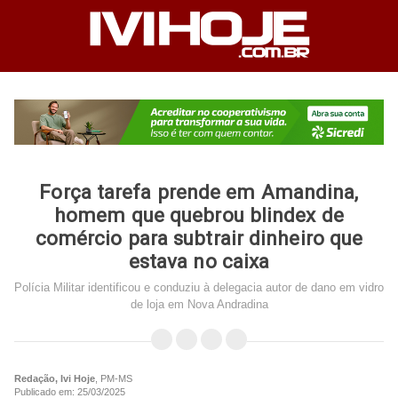
Força tarefa prende em Amandina,
homem que quebrou blindex de
comércio para subtrair dinheiro que
estava no caixa
Polícia Militar identificou e conduziu à delegacia autor de dano em vidro
de loja em Nova Andradina
Redação, Ivi Hoje
, PM-MS
Publicado em: 25/03/2025