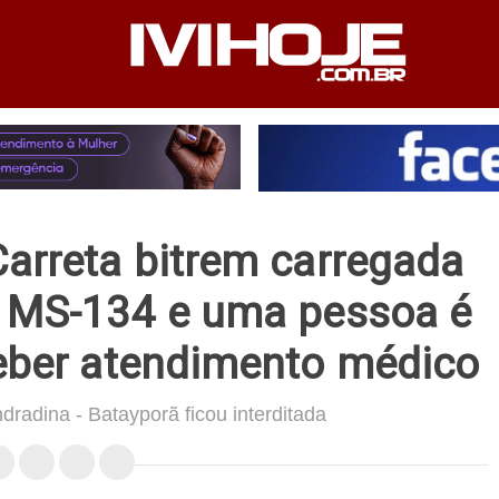
PEDIENTE
ANUNCIE NO SITE
FALE CONOSCO
arreta bitrem carregada
a MS-134 e uma pessoa é
ceber atendimento médico
dradina - Batayporã ficou interditada