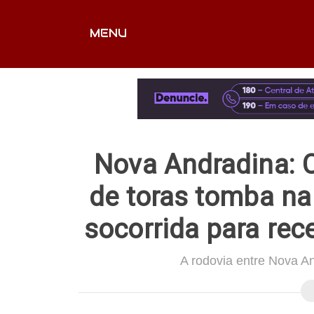
MENU
CAPA
EDITORIAIS
FOTOS
VÍDEOS
EX
Nova Andradina: C
de toras tomba n
socorrida para re
A rodovia entre Nova An