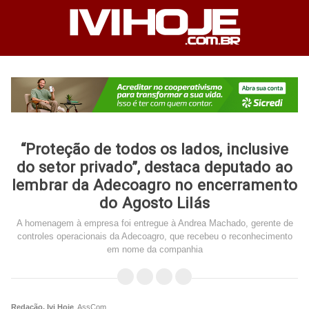
“Proteção de todos os lados, inclusive
do setor privado”, destaca deputado ao
lembrar da Adecoagro no encerramento
do Agosto Lilás
A homenagem à empresa foi entregue à Andrea Machado, gerente de
controles operacionais da Adecoagro, que recebeu o reconhecimento
em nome da companhia
Redação, Ivi Hoje
, AssCom