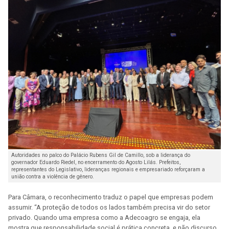
Autoridades no palco do Palácio Rubens Gil de Camillo, sob a liderança do
governador Eduardo Riedel, no encerramento do Agosto Lilás. Prefeitos,
representantes do Legislativo, lideranças regionais e empresariado reforçaram a
união contra a violência de gênero.
Para Câmara, o reconhecimento traduz o papel que empresas podem
assumir. “A proteção de todos os lados também precisa vir do setor
privado. Quando uma empresa como a Adecoagro se engaja, ela
mostra que responsabilidade social é prática concreta, e não discurso.