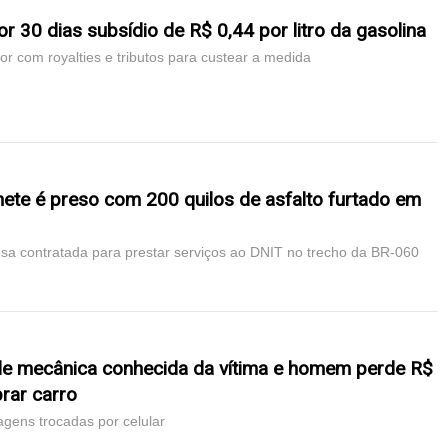
r 30 dias subsídio de R$ 0,44 por litro da gasolina
r com royalties e tributos para custear a medida
ete é preso com 200 quilos de asfalto furtado em
esa contratada para prestar serviços ao DNIT no trecho da BR-060
de mecânica conhecida da vítima e homem perde R$
prar carro
gens trocadas por celular