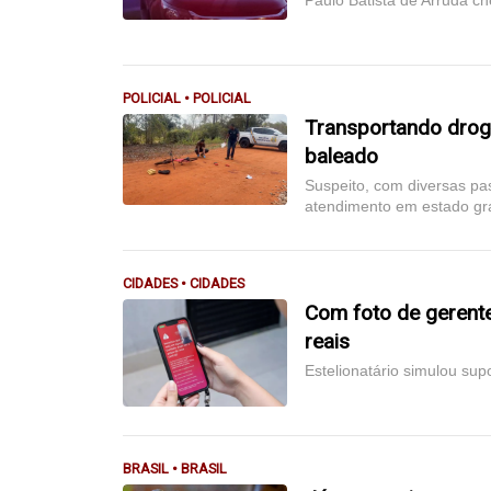
Paulo Batista de Arruda ch
POLICIAL • POLICIAL
Transportando drog
baleado
Suspeito, com diversas pa
atendimento em estado gr
CIDADES • CIDADES
Com foto de gerente
reais
Estelionatário simulou su
BRASIL • BRASIL