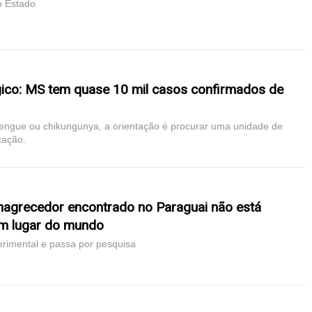
o Estado
gico: MS tem quase 10 mil casos confirmados de
engue ou chikungunya, a orientação é procurar uma unidade de
cação.
magrecedor encontrado no Paraguai não está
m lugar do mundo
rimental e passa por pesquisa