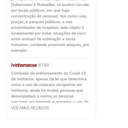
Dobermann e Rotweiller, só podem circular
por locais públicos, em que haja
concentração de pessoas, tais como ruas,
praças, e parques públicos, e nas
proximidades de hospitais, este objeto é
fundamental por evitar situações de risco
entre animais de estimação e seres
humanos, contendo possíveis ataques, por
exemplo.
Ivinhemense
#198
Comissão do enfrentamento do Covid-19
de Ivinhema, apesar da lei que determina
como o uso de máscara obrigatório em
Ivinhema, ainda há muitas pessoas que
desrespeitam a norma,as pessoas
precisam ser exemplo e respeitar o uso de
máscara como "regra de convivência". Ao
VER MAIS RECADOS
usar a máscara, além de se proteger contra
o vírus que pode estar circulando à sua
volta, a pessoa impede a transmissão da