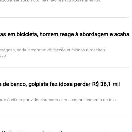
egou a ser socorrido, mas não resistiu aos ferimentos
as em bicicleta, homem reage à abordagem e acaba
ssagens, seria integrante de facção criminosa e recebeu
ave
 de banco, golpista faz idosa perder R$ 36,1 mil
porte à vítima por videochamada com compartilhamento de tela