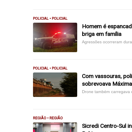
POLICIAL • POLICIAL
Homem é espancado
briga em família
Agressões ocorreram duran
POLICIAL • POLICIAL
Com vassouras, pol
sobrevoava Máxima
Drone também carregava c
REGIÃO • REGIÃO
Sicredi Centro-Sul 