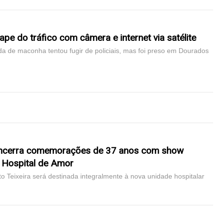
ape do tráfico com câmera e internet via satélite
a de maconha tentou fugir de policiais, mas foi preso em Dourados
 encerra comemorações de 37 anos com show
o Hospital de Amor
Teixeira será destinada integralmente à nova unidade hospitalar