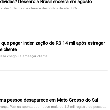
dívidas? Desenrola Brasil encerra em agosto
 o dia 4 de maio e oferece descontos de até 90%
 que pagar indenização de R$ 14 mil após estragar
 cliente
resa chegou a ameaçar cliente
 uma pessoa desaparece em Mato Grosso do Sul
urança Pública aponta que houve mais de 1,2 mil registro de pessoas