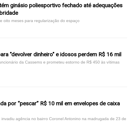
tém ginásio poliesportivo fechado até adequações
bridade
e oito meses para regularização do espaço
para "devolver dinheiro" e idosos perdem R$ 16 mil
uncionário da Cassems e prometeu estorno de R$ 450 às vítimas
da por “pescar” R$ 10 mil em envelopes de caixa
 invadiu agência no bairro Coronel Antonino na madrugada de 23 de