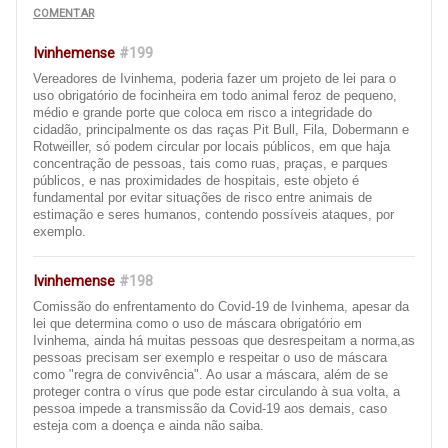
COMENTAR
Ivinhemense
#199
Vereadores de Ivinhema, poderia fazer um projeto de lei para o
uso obrigatório de focinheira em todo animal feroz de pequeno,
médio e grande porte que coloca em risco a integridade do
cidadão, principalmente os das raças Pit Bull, Fila, Dobermann e
Rotweiller, só podem circular por locais públicos, em que haja
concentração de pessoas, tais como ruas, praças, e parques
públicos, e nas proximidades de hospitais, este objeto é
fundamental por evitar situações de risco entre animais de
estimação e seres humanos, contendo possíveis ataques, por
exemplo.
Ivinhemense
#198
Comissão do enfrentamento do Covid-19 de Ivinhema, apesar da
lei que determina como o uso de máscara obrigatório em
Ivinhema, ainda há muitas pessoas que desrespeitam a norma,as
pessoas precisam ser exemplo e respeitar o uso de máscara
como "regra de convivência". Ao usar a máscara, além de se
proteger contra o vírus que pode estar circulando à sua volta, a
pessoa impede a transmissão da Covid-19 aos demais, caso
esteja com a doença e ainda não saiba.