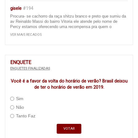
gisele
#194
Procura- se cachorro da raça shitzu branco e preto que sumiu da
av Reinaldo Massi do bairro Vitoria ele atende pelo nome de
Percy estamos oferecendo uma recompensa pra quem o
encontrar e entrar em contato 67 996657926 ou 67 9 99391084,
VER MAIS RECADOS
obrigada att gisele
Ivinhema
#193
Bom dia, gostaria de fazer uma reclamação sobre as ruas da
ENQUETE
nossa cidade de ivinhema, é um descaso com a população
ENQUETES FINALIZADAS
essas ruas que quando vc passa de carro vc fica pulando dentro
do carro, pois a rua está cheia de remendo ( quando tem ),
Você é a favor da volta do horário de verão? Brasil deixou
precisa recapear, principalmente a av Panamá e as ruas em torno
da escola filinto Müller e algumas av do bairro centro..... é um
de ter o horário de verão em 2019.
descaso com a população (Principalmente com as que moram
naquela região e as que passam ali todos os dias ) Isso acaba
Sim
amortecedores dos carros .... cadê os vereadores para cobrarem,
Não
cadê a Adm municipal, para executarem estás obras, CADÊ
????? ISSO É VERGONHOSO !!!!!
Tanto Faz
Morador do triguinã
#190
VOTAR
O Bairro Triguinã está esquecido pela classe polícia de Ivinhema,