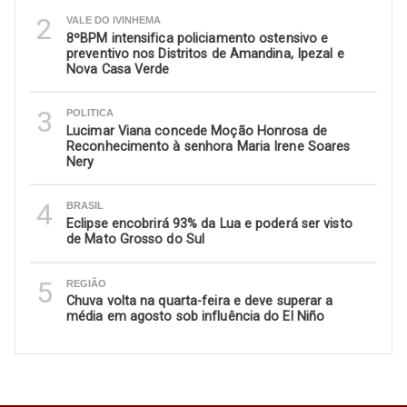
2
VALE DO IVINHEMA
8ºBPM intensifica policiamento ostensivo e
preventivo nos Distritos de Amandina, Ipezal e
Nova Casa Verde
3
POLITICA
Lucimar Viana concede Moção Honrosa de
Reconhecimento à senhora Maria Irene Soares
Nery
4
BRASIL
Eclipse encobrirá 93% da Lua e poderá ser visto
de Mato Grosso do Sul
5
REGIÃO
Chuva volta na quarta-feira e deve superar a
média em agosto sob influência do El Niño