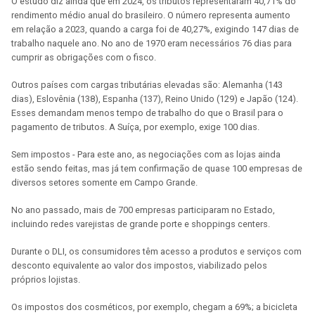
O estudo diz ainda que em 2024, os tributos representaram 40,71% do
rendimento médio anual do brasileiro. O número representa aumento
em relação a 2023, quando a carga foi de 40,27%, exigindo 147 dias de
trabalho naquele ano. No ano de 1970 eram necessários 76 dias para
cumprir as obrigações com o fisco.
Outros países com cargas tributárias elevadas são: Alemanha (143
dias), Eslovênia (138), Espanha (137), Reino Unido (129) e Japão (124).
Esses demandam menos tempo de trabalho do que o Brasil para o
pagamento de tributos. A Suíça, por exemplo, exige 100 dias.
Sem impostos - Para este ano, as negociações com as lojas ainda
estão sendo feitas, mas já tem confirmação de quase 100 empresas de
diversos setores somente em Campo Grande.
No ano passado, mais de 700 empresas participaram no Estado,
incluindo redes varejistas de grande porte e shoppings centers.
Durante o DLI, os consumidores têm acesso a produtos e serviços com
desconto equivalente ao valor dos impostos, viabilizado pelos
próprios lojistas.
Os impostos dos cosméticos, por exemplo, chegam a 69%; a bicicleta