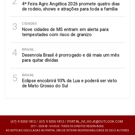
2
4ª Feira Agro Angélica 2026 promete quatro dias
de rodeio, shows e atrações para toda a família
3
CIDADES
Nove cidades de MS entram em alerta para
tempestades com risco de granizo
4
BRASIL
Desenrola Brasil é prorrogado e dá mais um mês
para quitar dívidas
5
BRASIL
Eclipse encobrirá 93% da Lua e poderá ser visto
de Mato Grosso do Sul
(67) 9.9255-1812 /
(67) 9.9255-1812 /
PORTAL_IVI_HOJE@OUTLOOK.COM
2011 - 2026 © - IVIHOJE - TODOS OS DIREITOS RESERVADOS.
AS NOTÍCIAS VEICULADAS NO PORTAL SÃO DE INTEIRA RESPONSABILIDADE DE SEUS AUTORES.