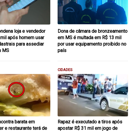
ondena loja e vendedor
Dona de câmara de bronzeamento
 mil após homem usar
em MS é multada em R$ 13 mil
astrais para assediar
por usar equipamento proibido no
em MS
país
CIDADES
ncontra barata em
Rapaz é executado a tiros após
r e restaurante terá de
apostar R$ 31 mil em jogo de