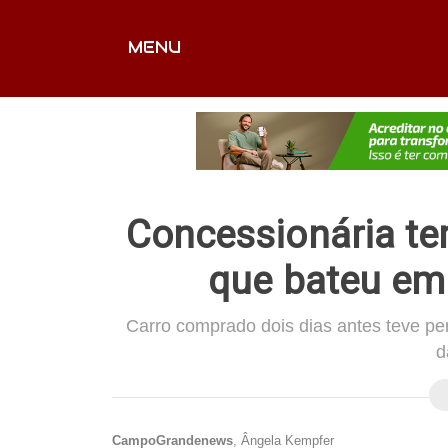
MENU
CAPA
EDITORIAIS
FOTOS
VÍDEOS
EX
Concessionária ter
que bateu em
Carro comprado dois dias antes teve perd
d
CampoGrandenews
, Ângela Kempfer