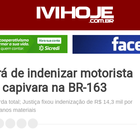
PEDIENTE
ANUNCIE NO SITE
FALE CONOSCO
á de indenizar motorista
 capivara na BR-163
a total; Justiça fixou indenização de R$ 14,3 mil por
anos materiais