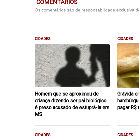
COMENTÁRIOS
Os comentários são de responsabilidade exclusiva de
CIDADES
CIDADES
Homem que se aproximou de
Grávida e
criança dizendo ser pai biológico
hambúrgue
é preso acusado de estuprá-la em
pagar R$ 
MS
CIDADES
CIDADES