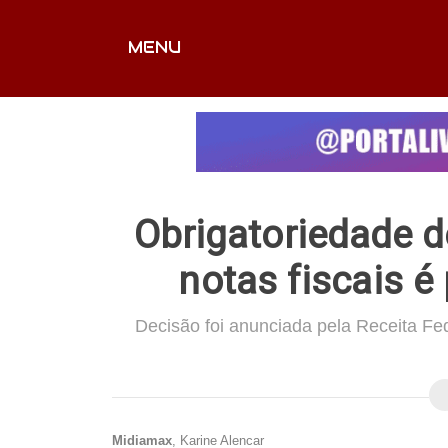
MENU
CAPA
EDITORIAIS
FOTOS
VÍDEOS
EX
Obrigatoriedade 
notas fiscais é
Decisão foi anunciada pela Receita Fe
Midiamax
, Karine Alencar