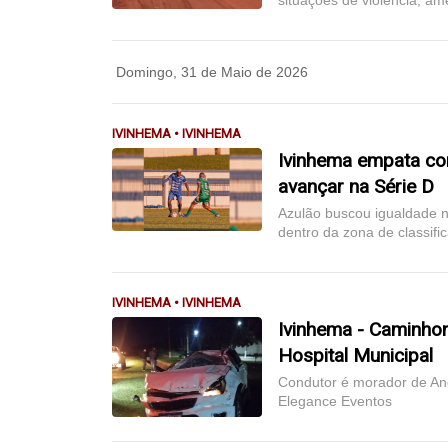
situações de violência, am
Domingo, 31 de Maio de 2026
IVINHEMA • IVINHEMA
Ivinhema empata com
avançar na Série D
Azulão buscou igualdade n
dentro da zona de classifi
IVINHEMA • IVINHEMA
Ivinhema - Caminhon
Hospital Municipal
Condutor é morador de Ang
Elegance Eventos