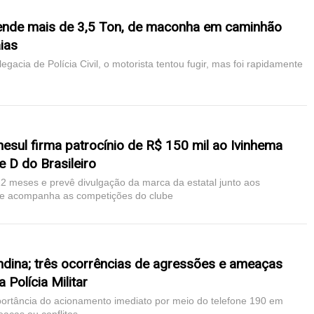
eende mais de 3,5 Ton, de maconha em caminhão
ias
gacia de Polícia Civil, o motorista tentou fugir, mas foi rapidamente
nesul firma patrocínio de R$ 150 mil ao Ivinhema
e D do Brasileiro
12 meses e prevê divulgação da marca da estatal junto aos
que acompanha as competições do clube
dina; três ocorrências de agressões e ameaças
 Polícia Militar
importância do acionamento imediato por meio do telefone 190 em