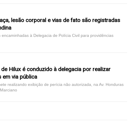
ça, lesão corporal e vias de fato são registradas
ndina
 encaminhadas à Delegacia de Polícia Civil para providências
de Hilux é conduzido à delegacia por realizar
 em via pública
ete realizando exibição de perícia não autorizada, na Av. Honduras
 Marciano