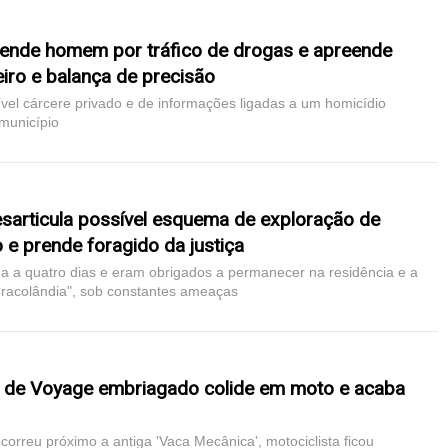
prende homem por tráfico de drogas e apreende
eiro e balança de precisão
vel cárcere privado e de informações ligadas a um homicídio
município
desarticula possível esquema de exploração de
o e prende foragido da justiça
a a quatro dias e eram obrigados a permanecer na residência e a
Cracolândia", sob constantes ameaças
r de Voyage embriagado colide em moto e acaba
ocorreu próximo a antiga 'Vaca Mecânica', motociclista ficou