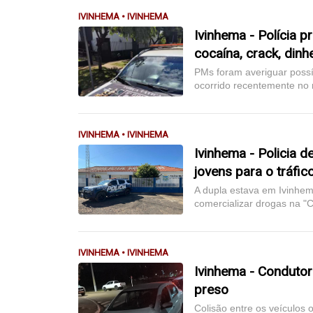
IVINHEMA • IVINHEMA
Ivinhema - Polícia 
cocaína, crack, dinh
PMs foram averiguar possí
ocorrido recentemente no 
IVINHEMA • IVINHEMA
Ivinhema - Policia 
jovens para o tráfic
A dupla estava em Ivinhem
comercializar drogas na "
IVINHEMA • IVINHEMA
Ivinhema - Conduto
preso
Colisão entre os veículos 