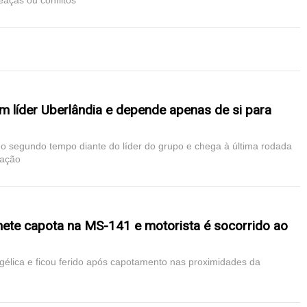
eaças ou conflitos
 líder Uberlândia e depende apenas de si para
o segundo tempo diante do líder do grupo e chega à última rodada
cação
ete capota na MS-141 e motorista é socorrido ao
élica e ficou ferido após capotamento nas proximidades da