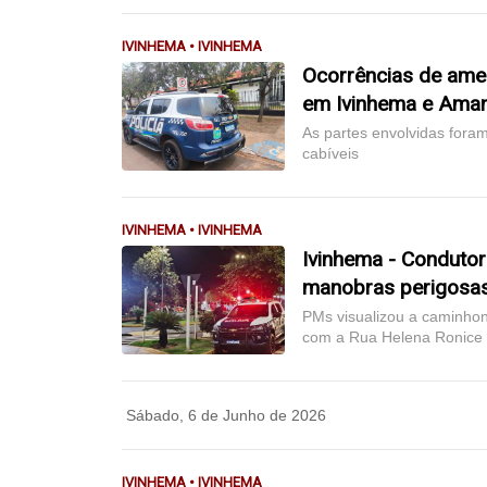
IVINHEMA • IVINHEMA
Ocorrências de amea
em Ivinhema e Ama
As partes envolvidas foram
cabíveis
IVINHEMA • IVINHEMA
Ivinhema - Condutor 
manobras perigosas
PMs visualizou a caminhon
com a Rua Helena Ronice
Sábado, 6 de Junho de 2026
IVINHEMA • IVINHEMA