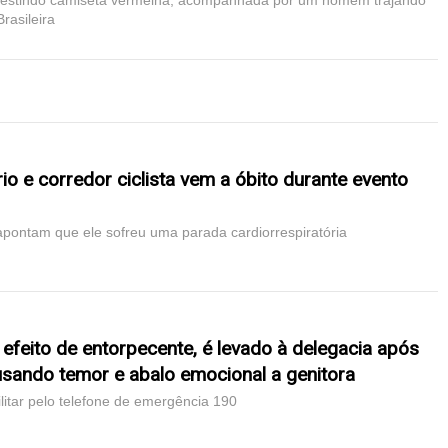
 vestindo camiseta vermelha, acompanhada por um homem trajando
rasileira
o e corredor ciclista vem a óbito durante evento
apontam que ele sofreu uma parada cardiorrespiratória
 efeito de entorpecente, é levado à delegacia após
usando temor e abalo emocional a genitora
litar pelo telefone de emergência 190