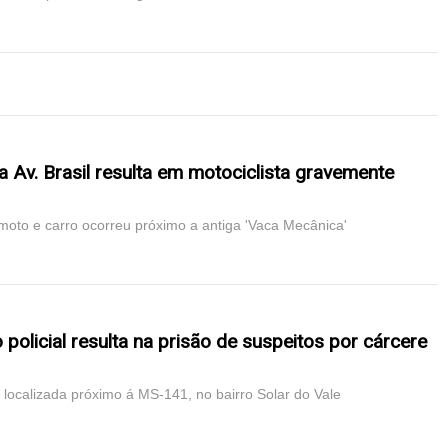
a Av. Brasil resulta em motociclista gravemente
 moto e carro ocorreu próximo a antiga 'Vaca Mecânica'
policial resulta na prisão de suspeitos por cárcere
 localizada próximo á MS-141, no bairro Solar do Vale