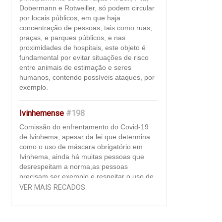
Dobermann e Rotweiller, só podem circular
por locais públicos, em que haja
concentração de pessoas, tais como ruas,
praças, e parques públicos, e nas
proximidades de hospitais, este objeto é
fundamental por evitar situações de risco
entre animais de estimação e seres
humanos, contendo possíveis ataques, por
exemplo.
Ivinhemense
#198
Comissão do enfrentamento do Covid-19
de Ivinhema, apesar da lei que determina
como o uso de máscara obrigatório em
Ivinhema, ainda há muitas pessoas que
desrespeitam a norma,as pessoas
precisam ser exemplo e respeitar o uso de
máscara como "regra de convivência". Ao
VER MAIS RECADOS
usar a máscara, além de se proteger contra
o vírus que pode estar circulando à sua
volta, a pessoa impede a transmissão da