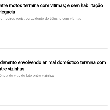
entre motos termina com vitimas; e sem habilitação
elegacia
 Bombeiros registrou acidente de trânsito com vítimas
ndimento envolvendo animal doméstico termina com
tre vizinhas
rência de vias de fato entre vizinhas