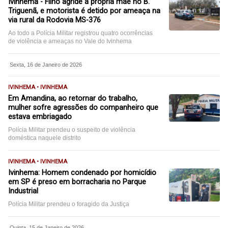
Ivinhema - Filho agride a própria mãe no B.
Triguenã, e motorista é detido por ameaça na
via rural da Rodovia MS-376
Ao todo a Polícia Militar registrou quatro ocorrências
de violência e ameaças no Vale do Ivinhema
Sexta, 16 de Janeiro de 2026
IVINHEMA • IVINHEMA
Em Amandina, ao retornar do trabalho,
mulher sofre agressões do companheiro que
estava embriagado
Polícia Militar prendeu o suspeito de violência
doméstica naquele distrito
IVINHEMA • IVINHEMA
Ivinhema: Homem condenado por homicídio
em SP é preso em borracharia no Parque
Industrial
Polícia Militar prendeu o foragido da Justiça
Quinta, 15 de Janeiro de 2026