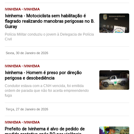
IVINHEMA • IVINHEMA
Ivinhema - Motociclista sem habilitação é
flagrado realizando manobras perigosas no B.
Guiray
Polícia Militar conduziu o jovem à Delegacia de Polícia
Civil
Sexta, 30 de Janeiro de 2026
IVINHEMA • IVINHEMA
Ivinhema - Homem é preso por direção
perigosa e desobediência
Condutor estava com a CNH vencida, foi emitida
ordem de parada que não foi aceita empreendendo
fuga
Terça, 27 de Janeiro de 2026
IVINHEMA • IVINHEMA
Prefeito de Ivinhema é alvo de pedido de