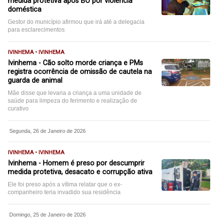
medida protetiva após BO por violência
doméstica
Gestor do município afirmou que irá até a delegacia
para esclarecimentos
IVINHEMA • IVINHEMA
Ivinhema - Cão solto morde criança e PMs
registra ocorrência de omissão de cautela na
guarda de animal
Mãe disse que levaria a criança a uma unidade de
saúde para limpeza do ferimento e realização de
curativo
Segunda, 26 de Janeiro de 2026
IVINHEMA • IVINHEMA
Ivinhema - Homem é preso por descumprir
medida protetiva, desacato e corrupção ativa
Ele foi preso após a vítima relatar que o ex-
companheiro teria invadido sua residência
Domingo, 25 de Janeiro de 2026