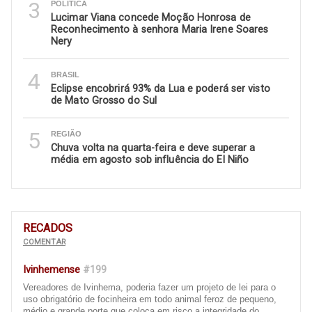
3
POLITICA
Lucimar Viana concede Moção Honrosa de
Reconhecimento à senhora Maria Irene Soares
Nery
4
BRASIL
Eclipse encobrirá 93% da Lua e poderá ser visto
de Mato Grosso do Sul
5
REGIÃO
Chuva volta na quarta-feira e deve superar a
média em agosto sob influência do El Niño
RECADOS
COMENTAR
Ivinhemense
#199
Vereadores de Ivinhema, poderia fazer um projeto de lei para o
uso obrigatório de focinheira em todo animal feroz de pequeno,
médio e grande porte que coloca em risco a integridade do