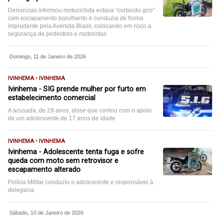
Denúncias informou motociclista estava “cortando giro”
com escapamento barulhento e conduzia de forma
imprudente pela Avenida Brasil, colocando em risco a
segurança de pedestres e motoristas
Domingo, 11 de Janeiro de 2026
IVINHEMA • IVINHEMA
Ivinhema - SIG prende mulher por furto em
estabelecimento comercial
A acusada, de 29 anos, disse que contou com o apoio
de um adolescente de 17 anos de idade
IVINHEMA • IVINHEMA
Ivinhema - Adolescente tenta fuga e sofre
queda com moto sem retrovisor e
escapamento alterado
Polícia Militar conduziu o adolescente e responsável à
delegacia
Sábado, 10 de Janeiro de 2026