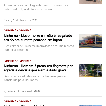
Ao ser constatado o flagrante, descumprimento da
ordem judicial, foi dada voz de prisão
Sexta, 23 de Janeiro de 2026
IVINHEMA • IVINHEMA
Ivinhema - Idoso morre e irmão é resgatado
em árvore durante pescaria em lagoa
Eles caíram de um barco improvisado em uma represa
durante a pescaria
IVINHEMA • IVINHEMA
Ivinhema - Homem é preso em flagrante por
agredir e deixar esposa em estado grave
Devido ao estado de saúde, mulher teve que ser
transferida para Dourados
Quarta, 21 de Janeiro de 2026
IVINHEMA • IVINHEMA