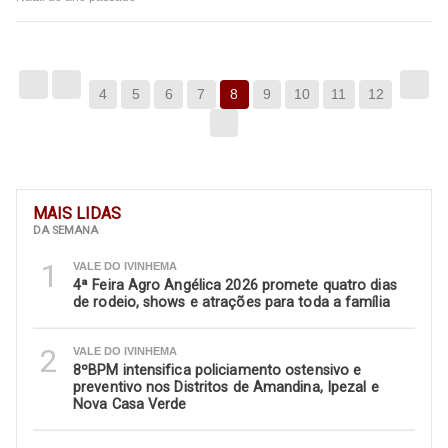
4
5
6
7
8
9
10
11
12
MAIS LIDAS
DA SEMANA
1
VALE DO IVINHEMA
4ª Feira Agro Angélica 2026 promete quatro dias
de rodeio, shows e atrações para toda a família
2
VALE DO IVINHEMA
8ºBPM intensifica policiamento ostensivo e
preventivo nos Distritos de Amandina, Ipezal e
Nova Casa Verde