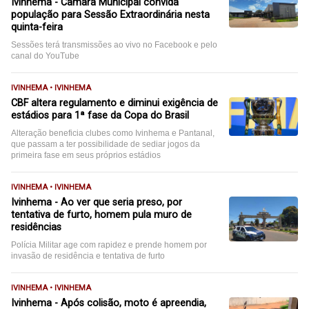
Ivinhema - Câmara Municipal convida
população para Sessão Extraordinária nesta
quinta-feira
Sessões terá transmissões ao vivo no Facebook e pelo
canal do YouTube
IVINHEMA • IVINHEMA
CBF altera regulamento e diminui exigência de
estádios para 1ª fase da Copa do Brasil
Alteração beneficia clubes como Ivinhema e Pantanal,
que passam a ter possibilidade de sediar jogos da
primeira fase em seus próprios estádios
IVINHEMA • IVINHEMA
Ivinhema - Ao ver que seria preso, por
tentativa de furto, homem pula muro de
residências
Polícia Militar age com rapidez e prende homem por
invasão de residência e tentativa de furto
IVINHEMA • IVINHEMA
Ivinhema - Após colisão, moto é apreendia,