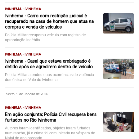
IVINHEMA • IVINHEMA
Ivinhema - Carro com restrição judicial é
recuperado na casa de homem que atua na
compra e venda de veículos
Polícia Militar recuperou veículo com registro de
apropriação indébita
IVINHEMA • IVINHEMA
Ivinhema - Casal que estava embriagado é
detido após se agredirem dentro de veículo
Polícia Militar atendeu duas ocorrências de violência
doméstica no Vale do Ivinhema
Sexta, 9 de Janeiro de 2026
IVINHEMA • IVINHEMA
Em ação conjunta; Polícia Civil recupera bens
furtados no Rio Ivinhema
Autores foram identificados, objetos foram furtados
num rancho, já o crime foi comunicado na véspera do
Natal do ano passado