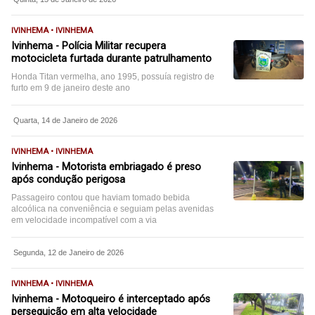
IVINHEMA • IVINHEMA
Ivinhema - Polícia Militar recupera
motocicleta furtada durante patrulhamento
Honda Titan vermelha, ano 1995, possuía registro de
furto em 9 de janeiro deste ano
Quarta, 14 de Janeiro de 2026
IVINHEMA • IVINHEMA
Ivinhema - Motorista embriagado é preso
após condução perigosa
Passageiro contou que haviam tomado bebida
alcoólica na conveniência e seguiam pelas avenidas
em velocidade incompatível com a via
Segunda, 12 de Janeiro de 2026
IVINHEMA • IVINHEMA
Ivinhema - Motoqueiro é interceptado após
perseguição em alta velocidade