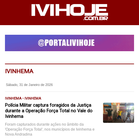
IVINHEMA
Sábado, 31 de Janeiro de 2026
IVINHEMA • IVINHEMA
Polícia Militar captura foragidos da Justiça
durante a Operação Força Total no Vale do
Ivinhema
Foram capturados durante ações no âmbito da
'Operação Força Total', nos municípios de Ivinhema e
Nova Andradina