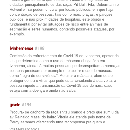
cidadão, principalmente os das raças Pit Bull, Fila, Dobermann e
Rotweiller, só podem circular por locais públicos, em que haja
concentração de pessoas, tais como ruas, praças, e parques
públicos, e nas proximidades de hospitais, este objeto é
fundamental por evitar situações de risco entre animais de
estimação e seres humanos, contendo possíveis ataques, por
exemplo.
Ivinhemense
#198
Comissão do enfrentamento do Covid-19 de Ivinhema, apesar da
lei que determina como o uso de máscara obrigatório em
Ivinhema, ainda há muitas pessoas que desrespeitam a norma,as
pessoas precisam ser exemplo e respeitar o uso de máscara
como "regra de convivência". Ao usar a máscara, além de se
proteger contra o vírus que pode estar circulando à sua volta, a
pessoa impede a transmissão da Covid-19 aos demais, caso
esteja com a doença e ainda não saiba.
gisele
#194
Procura- se cachorro da raça shitzu branco e preto que sumiu da
av Reinaldo Massi do bairro Vitoria ele atende pelo nome de
Percy estamos oferecendo uma recompensa pra quem o
encontrar e entrar em contato 67 996657926 ou 67 9 99391084,
VER MAIS RECADOS