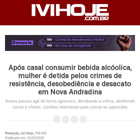
Após casal consumir bebida alcóolica,
mulher é detida pelos crimes de
resistência, desobediência e desacato
em Nova Andradina
Autora passou agir de forma agressiva, derrubando a vítima, desferindo
socos e chutes, vizinhos intervieram para cessar as agressões
Redação, Ivi Hoje
, PM-MS
Publicado em: 31/05/2026