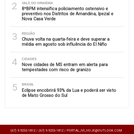
2
VALE DO IVINHEMA
8ºBPM intensifica policiamento ostensivo e
preventivo nos Distritos de Amandina, Ipezal e
Nova Casa Verde
3
REGIÃO
Chuva volta na quarta-feira e deve superar a
média em agosto sob influência do El Niño
4
CIDADES
Nove cidades de MS entram em alerta para
tempestades com risco de granizo
5
BRASIL
Eclipse encobrirá 93% da Lua e poderá ser visto
de Mato Grosso do Sul
(67) 9.9255-1812 /
(67) 9.9255-1812 /
PORTAL_IVI_HOJE@OUTLOOK.COM