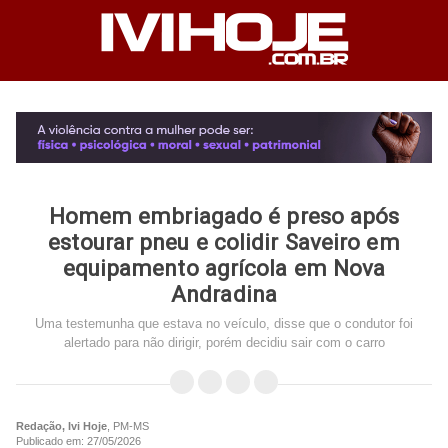
Homem embriagado é preso após
estourar pneu e colidir Saveiro em
equipamento agrícola em Nova
Andradina
Uma testemunha que estava no veículo, disse que o condutor foi
alertado para não dirigir, porém decidiu sair com o carro
Redação, Ivi Hoje
, PM-MS
Publicado em: 27/05/2026