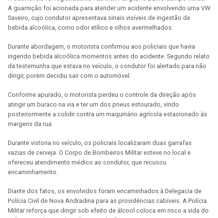
A guarnição foi acionada para atender um acidente envolvendo uma VW
Saveiro, cujo condutor apresentava sinais visíveis de ingestão de
bebida alcoólica, como odor etílico e olhos avermelhados.
Durante abordagem, o motorista confirmou aos policiais que havia
ingerido bebida alcoólica momentos antes do acidente. Segundo relato
da testemunha que estava no veículo, o condutor foi alertado para não
dirigir, porém decidiu sair com o automóvel.
Conforme apurado, o motorista perdeu o controle da direção após
atingir um buraco na via e ter um dos pneus estourado, vindo
posteriormente a colidir contra um maquinário agrícola estacionado às
margens da rua.
Durante vistoria no veículo, os policiais localizaram duas garrafas
vazias de cerveja. O Corpo de Bombeiros Militar esteve no local e
ofereceu atendimento médico ao condutor, que recusou
encaminhamento.
Diante dos fatos, os envolvidos foram encaminhados à Delegacia de
Polícia Civil de Nova Andradina para as providências cabíveis. A Polícia
Militar reforça que dirigir sob efeito de álcool coloca em risco a vida do