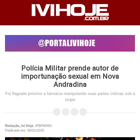
Polícia Militar prende autor de
importunação sexual em Nova
Andradina
Foi flagrado próximo a farmácia manipulando suas partes íntimas sob a
roupa
Redação, Ivi Hoje
, 8ºBPM/MS
Publicado em: 30/01/2025