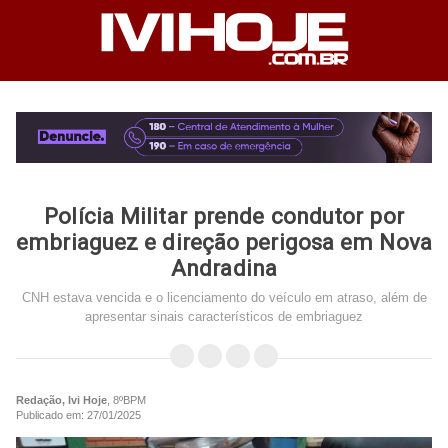
Polícia Militar prende condutor por
embriaguez e direção perigosa em Nova
Andradina
CNH estava vencida e o licenciamento do veículo em atraso, além de
apresentar sinais característicos de embriaguez
Redação, Ivi Hoje
, 8ºBPM
Publicado em: 27/01/2025