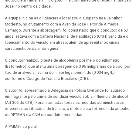
motocicleta Yamaha T115 Crypton, na contramão de direção na Rua São
José, no centro da cidade.
A equipe iniciou as diligências e localizou o suspeito na Rua Milton
Modesto, no cruzamento com a Avenida José Heitor de Almeida
Camargo. Durante a abordagem, foi constatado que o condutor, de 53
anos, estava com a Carteira Nacional de Habilitação (CNH) vencida e o
licenciamento do veículo em atraso, além de apresentar os sinais
característicos da embriaguez.
O condutor realizou o teste de alcoolemia por meio do etilômetro
(Bafômetro), que aferiu uma dosagem de 0,96 miligramas de álcool por
litro de ar alveolar, acima do limite legal permitido (0,004 mg/L)
conforme o Código de Trânsito Brasileiro (CTB).
O autor foi apresentado à Delegacia de Polícia Civil onde foi autuado
em flagrante pelo crime de conduzir veículo sob a influência de álcool
(Art 306 do CTB). Foram tomadas todas as medidas administrativas
referentes as infrações de trânsito, a motocicleta foi recolhida ao pátio
do DETRAN e a CNH do condutor recolhidas.
A PMMS não para!