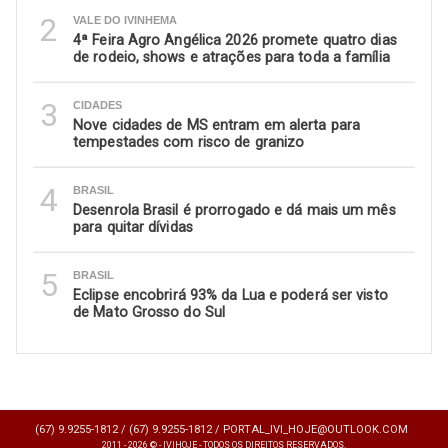
2
VALE DO IVINHEMA
4ª Feira Agro Angélica 2026 promete quatro dias
de rodeio, shows e atrações para toda a família
3
CIDADES
Nove cidades de MS entram em alerta para
tempestades com risco de granizo
4
BRASIL
Desenrola Brasil é prorrogado e dá mais um mês
para quitar dívidas
5
BRASIL
Eclipse encobrirá 93% da Lua e poderá ser visto
de Mato Grosso do Sul
(67) 9.9255-1812 /
(67) 9.9255-1812 /
PORTAL_IVI_HOJE@OUTLOOK.COM
2011 - 2026 © - IVIHOJE - TODOS OS DIREITOS RESERVADOS.