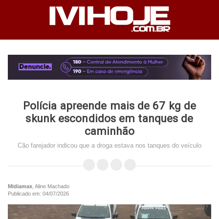
Polícia apreende mais de 67 kg de
skunk escondidos em tanques de
caminhão
Cão farejador indicou que a droga estava nos tanques do veículo
Midiamax
, Aline Machado
Publicado em: 04/07/2026