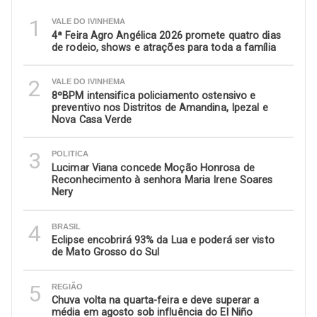
1
VALE DO IVINHEMA
4ª Feira Agro Angélica 2026 promete quatro dias
de rodeio, shows e atrações para toda a família
2
VALE DO IVINHEMA
8ºBPM intensifica policiamento ostensivo e
preventivo nos Distritos de Amandina, Ipezal e
Nova Casa Verde
3
POLITICA
Lucimar Viana concede Moção Honrosa de
Reconhecimento à senhora Maria Irene Soares
Nery
4
BRASIL
Eclipse encobrirá 93% da Lua e poderá ser visto
de Mato Grosso do Sul
5
REGIÃO
Chuva volta na quarta-feira e deve superar a
média em agosto sob influência do El Niño