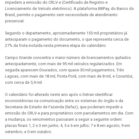
impedem a emissão do CRLV-e (Certificado de Registro e
Licenciamento de Veículo eletrônico). A plataforma BBPay, do Banco do
Brasil, permite o pagamento sem necessidade de atendimento
presencial.
Segundo o departamento, aproximadamente 155 mil proprietários já
anteciparam o pagamento do documento, o que representa cerca de
27% da frota incluída nesta primeira etapa do calendário.
Campo Grande concentra o maior número de licenciamentos quitados
antecipadamente, com mais de 95 mil veículos regularizados. Em
seguida aparecem Dourados, com quase 30 mil pagamentos, Três
Lagoas, com mais de 18 mil, Ponta Porã, com mais de 8 mil, e Corumbá,
com cerca de 5,9 mil.
O calendário foi alterado neste ano após o Detran identificar
inconsistências na comunicação entre os sistemas do órgão e da
Secretaria de Estado de Fazenda (Sefaz), que poderiam impedir a
emissão do CRLV-e para proprietários com parcelamentos em dia. Com
a mudança, os vencimentos passaram a seguir a seguinte ordem:
placas finais 1, 2 e 3 em junho; 4, 5 e 6 em julho; 7 e 8 em agosto; 9 em
setembro; e 0 em outubro.