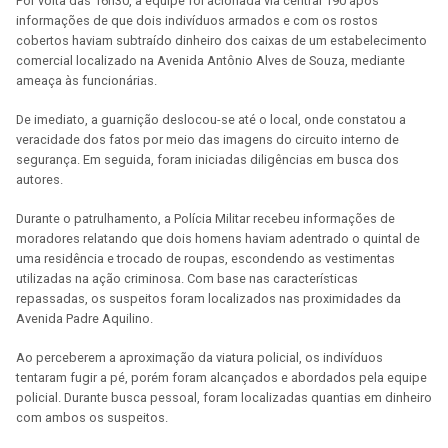
Por volta das 16h30, a equipe foi acionada via central 190 após
informações de que dois indivíduos armados e com os rostos
cobertos haviam subtraído dinheiro dos caixas de um estabelecimento
comercial localizado na Avenida Antônio Alves de Souza, mediante
ameaça às funcionárias.
De imediato, a guarnição deslocou-se até o local, onde constatou a
veracidade dos fatos por meio das imagens do circuito interno de
segurança. Em seguida, foram iniciadas diligências em busca dos
autores.
Durante o patrulhamento, a Polícia Militar recebeu informações de
moradores relatando que dois homens haviam adentrado o quintal de
uma residência e trocado de roupas, escondendo as vestimentas
utilizadas na ação criminosa. Com base nas características
repassadas, os suspeitos foram localizados nas proximidades da
Avenida Padre Aquilino.
Ao perceberem a aproximação da viatura policial, os indivíduos
tentaram fugir a pé, porém foram alcançados e abordados pela equipe
policial. Durante busca pessoal, foram localizadas quantias em dinheiro
com ambos os suspeitos.