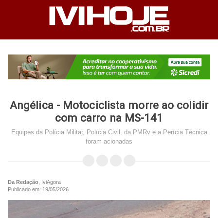
Angélica - Motociclista morre ao colidir
com carro na MS-141
Equipes da Polícia Militar, Polícia Civil, da PMRv e a Perícia Técnica
foram acionadas
Da Redação
, IviAgora
Publicado em: 19/05/2026