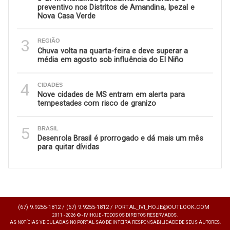
preventivo nos Distritos de Amandina, Ipezal e
Nova Casa Verde
3
REGIÃO
Chuva volta na quarta-feira e deve superar a
média em agosto sob influência do El Niño
4
CIDADES
Nove cidades de MS entram em alerta para
tempestades com risco de granizo
5
BRASIL
Desenrola Brasil é prorrogado e dá mais um mês
para quitar dívidas
(67) 9.9255-1812 /
(67) 9.9255-1812 /
PORTAL_IVI_HOJE@OUTLOOK.COM
2011 - 2026 © - IVIHOJE - TODOS OS DIREITOS RESERVADOS.
AS NOTÍCIAS VEICULADAS NO PORTAL SÃO DE INTEIRA RESPONSABILIDADE DE SEUS AUTORES.