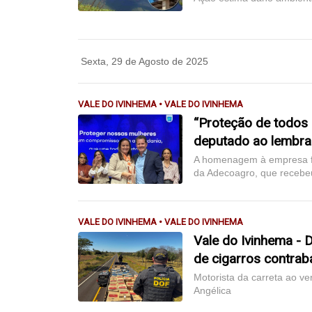
Sexta, 29 de Agosto de 2025
VALE DO IVINHEMA • VALE DO IVINHEMA
“Proteção de todos o
deputado ao lembra
A homenagem à empresa fo
da Adecoagro, que receb
VALE DO IVINHEMA • VALE DO IVINHEMA
Vale do Ivinhema - 
de cigarros contra
Motorista da carreta ao ve
Angélica