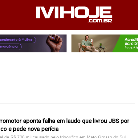
PEDIENTE
ANUNCIE NO SITE
FALE CONOSCO
Promotor aponta falha em laudo que livrou JBS por
tico e pede nova perícia
l de R$ 708 mil causado pelo frigorífico em Mato Grosso do Sul