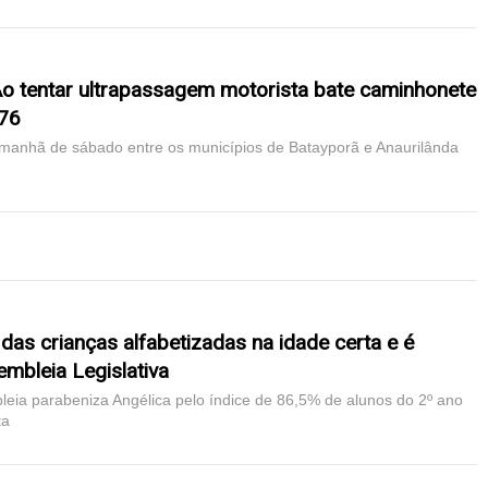
Ao tentar ultrapassagem motorista bate caminhonete
276
manhã de sábado entre os municípios de Batayporã e Anaurilânda
das crianças alfabetizadas na idade certa e é
mbleia Legislativa
leia parabeniza Angélica pelo índice de 86,5% de alunos do 2º ano
ta