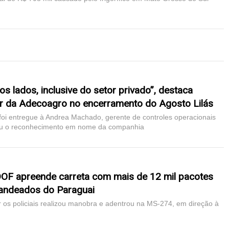
s lados, inclusive do setor privado”, destaca
r da Adecoagro no encerramento do Agosto Lilás
i entregue à Andrea Machado, gerente de controles operacionais
eu o reconhecimento em nome da companhia
DOF apreende carreta com mais de 12 mil pacotes
bandeados do Paraguai
r os policiais realizou manobra e adentrou na MS-274, em direção à