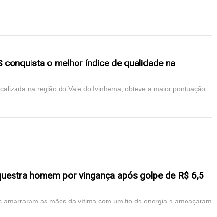
conquista o melhor índice de qualidade na
ocalizada na região do Vale do Ivinhema, obteve a maior pontuação
equestra homem por vingança após golpe de R$ 6,5
os amarraram as mãos da vítima com um fio de energia e ameaçaram