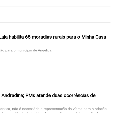
Lula habilita 65 moradias rurais para o Minha Casa
rão para o município de Angélica
 Andradina; PMs atende duas ocorrências de
éstica, não é necessária a representação da vítima para a adoção