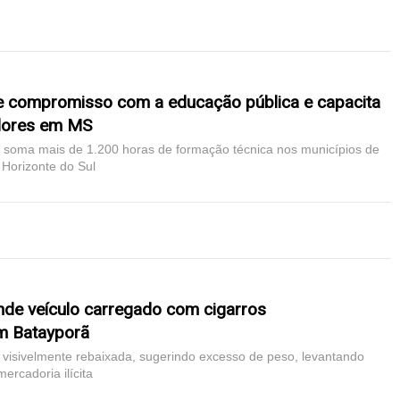
e compromisso com a educação pública e capacita
dores em MS
já soma mais de 1.200 horas de formação técnica nos municípios de
 Horizonte do Sul
eende veículo carregado com cigarros
m Batayporã
 visivelmente rebaixada, sugerindo excesso de peso, levantando
ercadoria ilícita