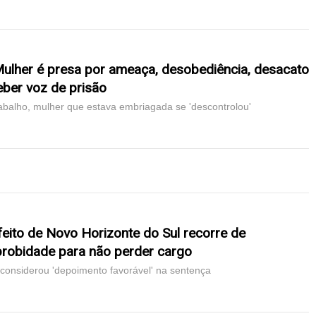
Mulher é presa por ameaça, desobediência, desacato
eber voz de prisão
abalho, mulher que estava embriagada se 'descontrolou'
feito de Novo Horizonte do Sul recorre de
robidade para não perder cargo
esconsiderou 'depoimento favorável' na sentença