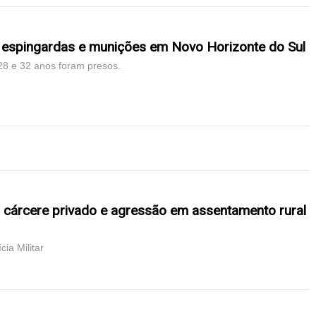
espingardas e munições em Novo Horizonte do Sul
28 e 32 anos foram presos.
cárcere privado e agressão em assentamento rural
cia Militar