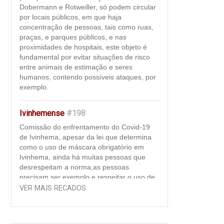
Dobermann e Rotweiller, só podem circular
por locais públicos, em que haja
concentração de pessoas, tais como ruas,
praças, e parques públicos, e nas
proximidades de hospitais, este objeto é
fundamental por evitar situações de risco
entre animais de estimação e seres
humanos, contendo possíveis ataques, por
exemplo.
Ivinhemense
#198
Comissão do enfrentamento do Covid-19
de Ivinhema, apesar da lei que determina
como o uso de máscara obrigatório em
Ivinhema, ainda há muitas pessoas que
desrespeitam a norma,as pessoas
precisam ser exemplo e respeitar o uso de
máscara como "regra de convivência". Ao
VER MAIS RECADOS
usar a máscara, além de se proteger contra
o vírus que pode estar circulando à sua
volta, a pessoa impede a transmissão da