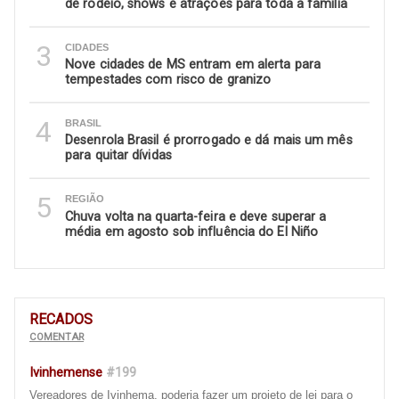
de rodeio, shows e atrações para toda a família
3
CIDADES
Nove cidades de MS entram em alerta para
tempestades com risco de granizo
4
BRASIL
Desenrola Brasil é prorrogado e dá mais um mês
para quitar dívidas
5
REGIÃO
Chuva volta na quarta-feira e deve superar a
média em agosto sob influência do El Niño
RECADOS
COMENTAR
Ivinhemense
#199
Vereadores de Ivinhema, poderia fazer um projeto de lei para o