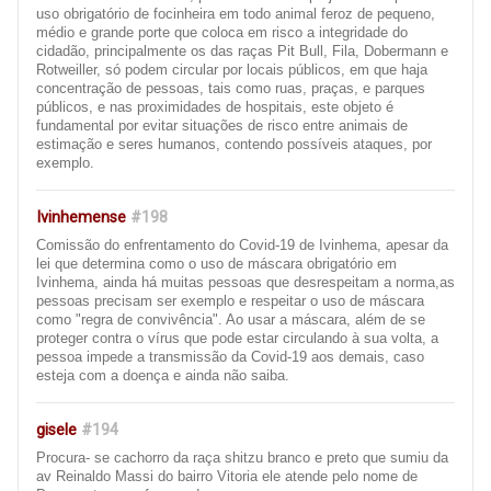
uso obrigatório de focinheira em todo animal feroz de pequeno,
médio e grande porte que coloca em risco a integridade do
cidadão, principalmente os das raças Pit Bull, Fila, Dobermann e
Rotweiller, só podem circular por locais públicos, em que haja
concentração de pessoas, tais como ruas, praças, e parques
públicos, e nas proximidades de hospitais, este objeto é
fundamental por evitar situações de risco entre animais de
estimação e seres humanos, contendo possíveis ataques, por
exemplo.
Ivinhemense
#198
Comissão do enfrentamento do Covid-19 de Ivinhema, apesar da
lei que determina como o uso de máscara obrigatório em
Ivinhema, ainda há muitas pessoas que desrespeitam a norma,as
pessoas precisam ser exemplo e respeitar o uso de máscara
como "regra de convivência". Ao usar a máscara, além de se
proteger contra o vírus que pode estar circulando à sua volta, a
pessoa impede a transmissão da Covid-19 aos demais, caso
esteja com a doença e ainda não saiba.
gisele
#194
Procura- se cachorro da raça shitzu branco e preto que sumiu da
av Reinaldo Massi do bairro Vitoria ele atende pelo nome de