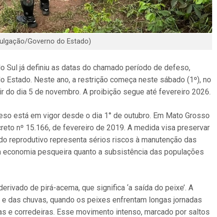
vulgação/Governo do Estado)
 Sul já definiu as datas do chamado período de defeso,
o Estado. Neste ano, a restrição começa neste sábado (1º), no
ir do dia 5 de novembro. A proibição segue até fevereiro 2026.
feso está em vigor desde o dia 1° de outubro. Em Mato Grosso
reto nº 15.166, de fevereiro de 2019. A medida visa preservar
odo reprodutivo representa sérios riscos à manutenção das
a economia pesqueira quanto a subsistência das populações
erivado de pirá-acema, que significa ‘a saída do peixe’. A
s e das chuvas, quando os peixes enfrentam longas jornadas
as e corredeiras. Esse movimento intenso, marcado por saltos