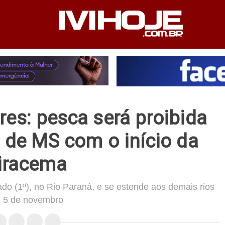
PEDIENTE
ANUNCIE NO SITE
FALE CONOSCO
es: pesca será proibida
 de MS com o início da
iracema
do (1º), no Rio Paraná, e se estende aos demais rios
 5 de novembro