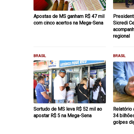
Apostas de MS ganham R$ 47 mil
President
com cinco acertos na Mega-Sena
Sicredi C
acompanha
regional
BRASIL
BRASIL
Sortudo de MS leva R$ 52 mil ao
Relatório 
apostar R$ 5 na Mega-Sena
34 bilhõe
golpes di