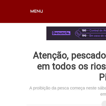
MENU
CAPA
EDITORIAIS
FOTOS
VÍDEOS
EX
Atenção, pescador
em todos os rios
P
A proibição da pesca começa neste sába
em