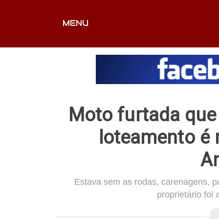
MENU
CAPA
EDITORIAIS
FOTOS
VÍDEOS
EX
Moto furtada qu
loteamento é
A
Estava sem as rodas, carenagens, pa
proprietário foi