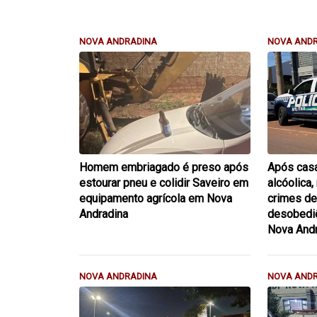
NOVA ANDRADINA
NOVA AND
Homem embriagado é preso após
Após casa
estourar pneu e colidir Saveiro em
alcóolica,
equipamento agrícola em Nova
crimes de
Andradina
desobedi
Nova And
NOVA ANDRADINA
NOVA AND