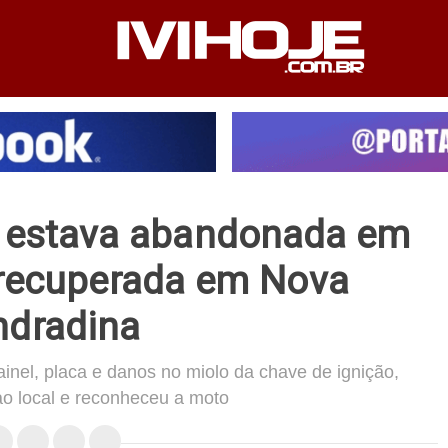
PEDIENTE
ANUNCIE NO SITE
FALE CONOSCO
e estava abandonada em
 recuperada em Nova
ndradina
inel, placa e danos no miolo da chave de ignição,
 ao local e reconheceu a moto