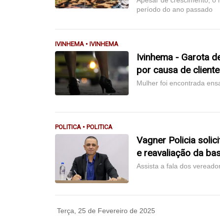
Apesar de crescimento, o
período do ano passado
IVINHEMA • IVINHEMA
Ivinhema - Garota 
por causa de client
Mulher foi encontrada en
POLITICA • POLITICA
Vagner Policia solic
e reavaliação da bas
Assista a fala dos vereado
Terça, 25 de Fevereiro de 2025