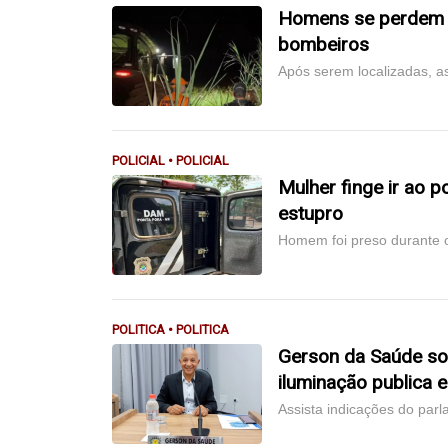
Homens se perdem e
bombeiros
Após serem localizadas, a
POLICIAL • POLICIAL
Mulher finge ir ao 
estupro
Homem foi preso durante o
POLITICA • POLITICA
Gerson da Saúde sol
iluminação publica 
Assista indicações do par