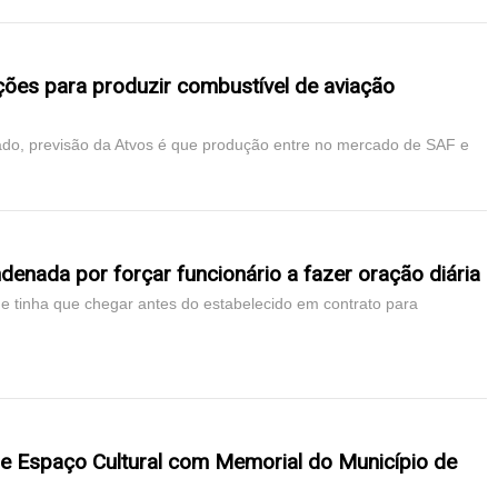
ções para produzir combustível de aviação
ado, previsão da Atvos é que produção entre no mercado de SAF e
enada por forçar funcionário a fazer oração diária
ue tinha que chegar antes do estabelecido em contrato para
e Espaço Cultural com Memorial do Município de