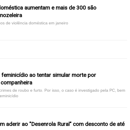
 doméstica aumentam e mais de 300 são
nozeleira
os de violência doméstica em janeiro
eminicídio ao tentar simular morte por
 companheira
crimes de roubo e furto. Por isso, o caso é investigado pela PC, bem
eminicídio
em aderir ao "Desenrola Rural" com desconto de até