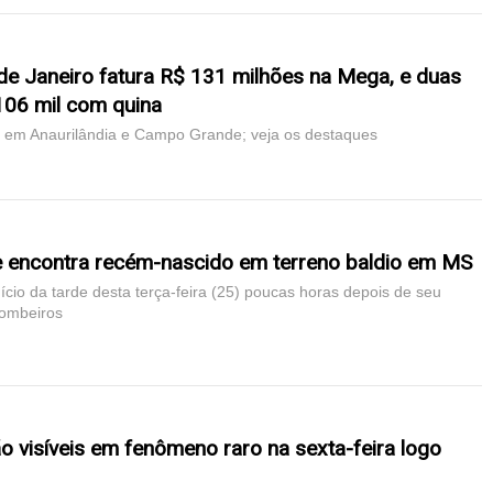
 de Janeiro fatura R$ 131 milhões na Mega, e duas
06 mil com quina
s em Anaurilândia e Campo Grande; veja os destaques
e encontra recém-nascido em terreno baldio em MS
cio da tarde desta terça-feira (25) poucas horas depois de seu
Bombeiros
ão visíveis em fenômeno raro na sexta-feira logo