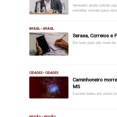
Vereador ainda solicita eq
estradas vicinais para vári
BRASIL • BRASIL
Serasa, Correios e 
Em todo país são mais de 
CIDADES • CIDADES
Caminhoneiro morre
MS
Carreta bateu em vários t
REGIÃO • REGIÃO