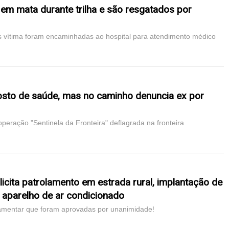
m mata durante trilha e são resgatados por
s vítima foram encaminhadas ao hospital para atendimento médico
posto de saúde, mas no caminho denuncia ex por
peração "Sentinela da Fronteira" deflagrada na fronteira
icita patrolamento em estrada rural, implantação de
e aparelho de ar condicionado
lamentar que foram aprovadas por unanimidade!