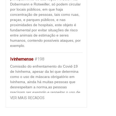
Dobermann e Rotweiller, só podem circular
por locais públicos, em que haja
concentração de pessoas, tais como ruas,
praças, e parques públicos, e nas
proximidades de hospitais, este objeto é
fundamental por evitar situações de risco
entre animais de estimação e seres
humanos, contendo possíveis ataques, por
exemplo.
Ivinhemense
#198
Comissão do enfrentamento do Covid-19
de Ivinhema, apesar da lei que determina
como o uso de máscara obrigatório em
Ivinhema, ainda há muitas pessoas que
desrespeitam a norma,as pessoas
precisam ser exemplo e respeitar o uso de
máscara como "regra de convivência". Ao
VER MAIS RECADOS
usar a máscara, além de se proteger contra
o vírus que pode estar circulando à sua
volta, a pessoa impede a transmissão da