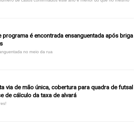
 número de casos confirmados este ano é menor do que no mesmo
de programa é encontrada ensanguentada após briga
es
sanguentada no meio da rua
ita via de mão única, cobertura para quadra de futsal
e de cálculo da taxa de alvará
res!