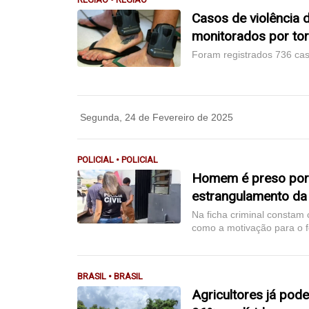
Casos de violência
monitorados por tor
Foram registrados 736 cas
Segunda, 24 de Fevereiro de 2025
POLICIAL • POLICIAL
Homem é preso por f
estrangulamento da
Na ficha criminal constam 
como a motivação para o f
BRASIL • BRASIL
Agricultores já pod