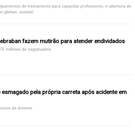
uipamentos de treinamento para capacitar professores, e abertura de
as glebas, assista!
Febraban fazem mutirão para atender endividados
75 milhões de negativados
 esmagado pela própria carreta após acidente em
roncos de árvores